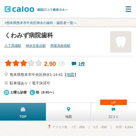
«熊本県熊本市中央区神水の歯科・歯医者一覧へ
くわみず病院歯科
八丁馬場駅
神水交差点駅
商業高校前駅
2.90
1件
？
地図
熊本県熊本市中央区神水1-14-41【
】
駐車場あり
電子決済可
土曜も診療
朝（8:45〜）
1件
TOP
地図
口コミ
アクセス数 7月：
265
| 6月：
259
| 年間：
2,514