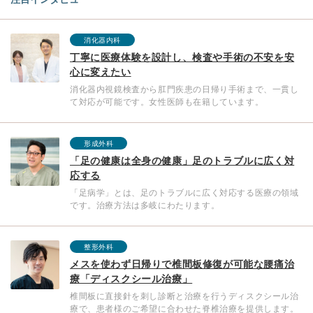
消化器内科
丁寧に医療体験を設計し、検査や手術の不安を安
心に変えたい
消化器内視鏡検査から肛門疾患の日帰り手術まで、一貫し
て対応が可能です。女性医師も在籍しています。
形成外科
「足の健康は全身の健康」足のトラブルに広く対
応する
「足病学」とは、足のトラブルに広く対応する医療の領域
です。治療方法は多岐にわたります。
整形外科
メスを使わず日帰りで椎間板修復が可能な腰痛治
療「ディスクシール治療」
椎間板に直接針を刺し診断と治療を行うディスクシール治
療で、患者様のご希望に合わせた脊椎治療を提供します。