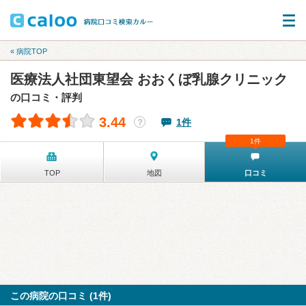
« 病院TOP
医療法人社団東望会 おおくぼ乳腺クリニック
の口コミ・評判
3.44
1件
？
1件
TOP
地図
口コミ
この病院の口コミ (1件)