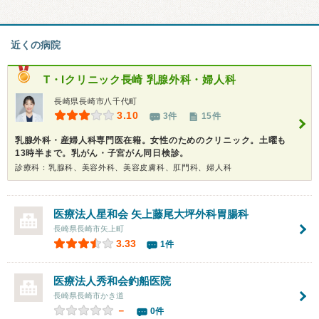
近くの病院
T・Iクリニック長崎 乳腺外科・婦人科
長崎県長崎市八千代町
3.10
3件
15件
乳腺外科・産婦人科専門医在籍。女性のためのクリニック。土曜も
13時半まで。乳がん・子宮がん同日検診。
診療科：乳腺科、美容外科、美容皮膚科、肛門科、婦人科
医療法人星和会
矢上藤尾大坪外科胃腸科
長崎県長崎市矢上町
3.33
1件
医療法人秀和会
釣船医院
長崎県長崎市かき道
－
0件