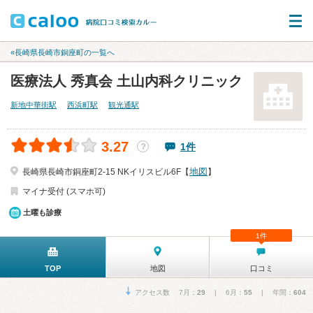
«長崎県長崎市銅座町の一覧へ
医療法人 秀真会 土山内科クリニック
新地中華街駅
西浜町駅
観光通駅
3.27
1件
？
地図
長崎県長崎市銅座町2-15 NKイリスビル6F【
】
マイナ受付 (スマホ可)
土曜も診療
1件
TOP
地図
口コミ
アクセス数 7月：
29
| 6月：
55
| 年間：
604