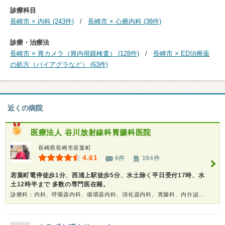
診療科目
長崎市 × 内科 (243件)
長崎市 × 心療内科 (38件)
診療・治療法
長崎市 × 胃カメラ（胃内視鏡検査） (128件)
長崎市 × ED治療薬
の処方（バイアグラなど） (63件)
近くの病院
医療法人
谷川放射線科胃腸科医院
長崎県長崎市若葉町
4.61
6件
194件
若葉町電停徒歩1分、西浦上駅徒歩5分、水土除く平日受付17時、水
土12時半まで 多数の専門医在籍。
診療科：内科、呼吸器内科、循環器内科、消化器内科、胃腸科、内分泌代謝科、糖尿病科、リウマチ科、神経内科、腎臓内科、形成外科、精神科、内視鏡、放射線科、健康診断、在宅医療、人間ドック