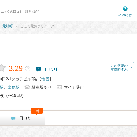
ニックの口コミ・評判 (1件)
Calooとは
元船町
こころ元気クリニック
この病院の
3.29
？
口コミ
1
件
看護師求人
12-1タカラビル2階
【
地図
】
駅
、
出島駅
駐車場あり
マイナ受付
夜（〜19:30）
1件
口コミ