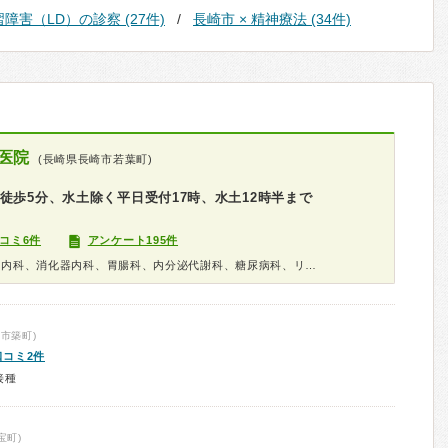
習障害（LD）の診察 (27件)
長崎市 × 精神療法 (34件)
医院
(長崎県長崎市若葉町)
徒歩5分、水土除く平日受付17時、水土12時半まで
コミ6件
アンケート195件
診療科：内科、呼吸器内科、循環器内科、消化器内科、胃腸科、内分泌代謝科、糖尿病科、リウマチ科、神経内科、腎臓内科、形成外科、精神科、内視鏡、放射線科、健康診断、在宅医療、人間ドック
市築町)
口コミ2件
接種
宝町)