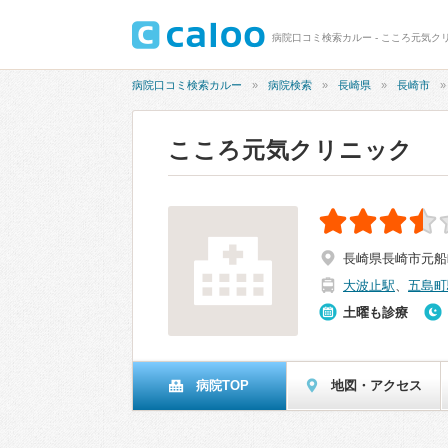
病院口コミ検索カルー - こころ元気クリ
病院口コミ検索カルー
病院検索
長崎県
長崎市
こころ元気クリニック
長崎県長崎市元船町
大波止駅
、
五島町
土曜も診療
病院TOP
地図・アクセス