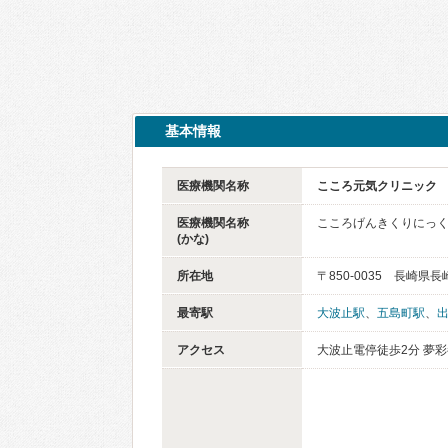
基本情報
医療機関名称
こころ元気クリニック
医療機関名称
こころげんきくりにっ
(かな)
所在地
〒850-0035 長崎県
最寄駅
大波止駅
、
五島町駅
、
アクセス
大波止電停徒歩2分 夢