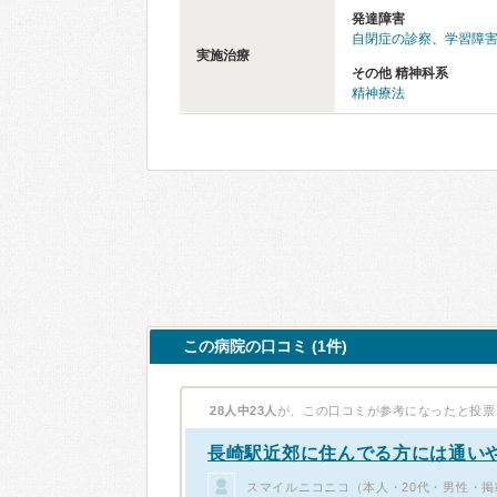
発達障害
自閉症の診察
、
学習障害
実施治療
その他 精神科系
精神療法
この病院の口コミ (1件)
28人中23人
が、この口コミが参考になったと投票
長崎駅近郊に住んでる方には通い
スマイルニコニコ（本人・20代・男性・掲