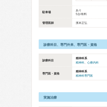
あり
駐車場
5台/有料
管理医師
濱本正弘
診療科目、専門外来、専門医・資格
精神科系
診療科目
精神科
、
心療内科
精神科系
専門医・資格
精神科専門医
実施治療