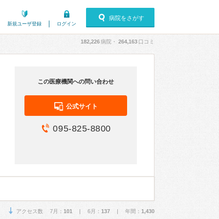
病院をさがす
新規ユーザ登録
ログイン
182,226
病院・
264,163
口コミ
この医療機関への問い合わせ
公式サイト
095-825-8800
アクセス数 7月：
101
| 6月：
137
| 年間：
1,430