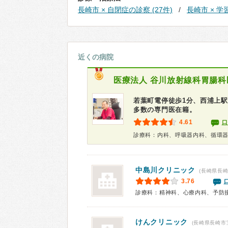
長崎市 × 自閉症の診察 (27件)
長崎市 × 学
近くの病院
医療法人
谷川放射線科胃腸科
若葉町電停徒歩1分、西浦上駅
多数の専門医在籍。
4.61
口
中島川クリニック
(長崎県長崎
3.76
診療科：精神科、心療内科、予防
けんクリニック
(長崎県長崎市