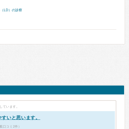
（LD）の診察
しています。
やすいと思います。
載口コミ2件）