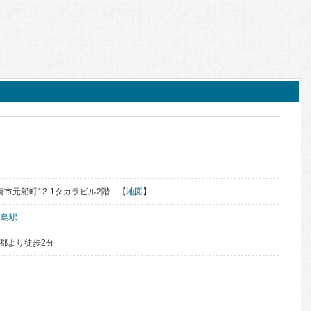
く
長崎市元船町12-1タカラビル2階 【
地図
】
出島駅
彩都より徒歩2分