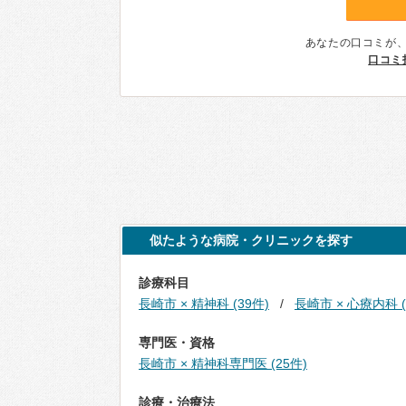
あなたの口コミが
口コミ
似たような病院・クリニックを探す
診療科目
長崎市 × 精神科 (39件)
長崎市 × 心療内科 (
専門医・資格
長崎市 × 精神科専門医 (25件)
診療・治療法