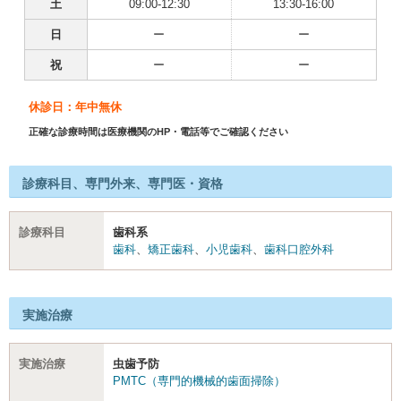
土
09:00-12:30
13:30-16:00
日
ー
ー
祝
ー
ー
休診日：年中無休
正確な診療時間は医療機関のHP・電話等でご確認ください
診療科目、専門外来、専門医・資格
診療科目
歯科系
歯科
、
矯正歯科
、
小児歯科
、
歯科口腔外科
実施治療
実施治療
虫歯予防
PMTC（専門的機械的歯面掃除）