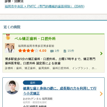
診療・治療法
福岡市中央区 × PMTC（専門的機械的歯面掃除） (204件)
近くの病院
ベル矯正歯科・口腔外科
福岡県福岡市博多区博多駅前
4.00
1件
15件
博多駅徒歩5分の矯正歯科・口腔外科。土曜17時半まで。矯正専門
歯科医常駐。口腔外科 認定医による抜歯
診療科：歯科、矯正歯科、歯周病科、歯科口腔外科、インプラント、ホワイトニング
歯科
健康な歯と身体の礎に。成長期の力を利用して行
う小児矯正
おがわデンタル 福岡酒殿
福岡県・糟屋郡粕屋町
小川 沙耶子
副院長