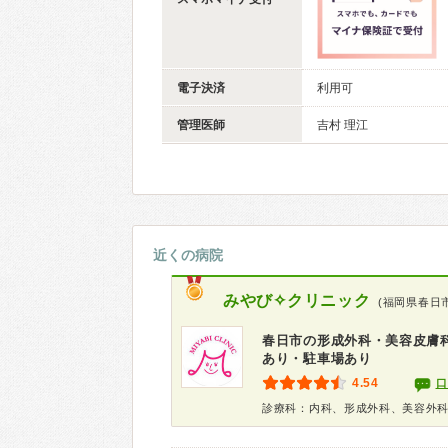
電子決済
利用可
管理医師
吉村 理江
近くの病院
みやび✧クリニック
(福岡県春日
春日市の形成外科・美容皮膚
あり・駐車場あり
4.54
口
診療科：内科、形成外科、美容外