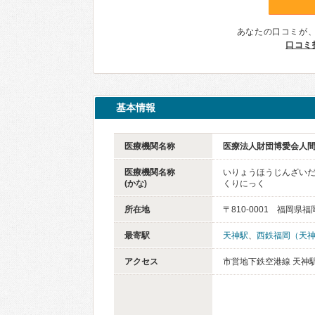
あなたの口コミが
口コミ
基本情報
医療機関名称
医療法人財団博愛会人
医療機関名称
いりょうほうじんざい
(かな)
くりにっく
所在地
〒810-0001 福岡県
最寄駅
天神駅
、
西鉄福岡（天
アクセス
市営地下鉄空港線 天神