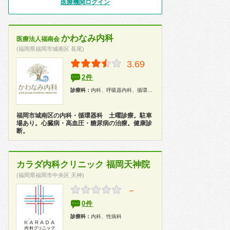
医療機関ログイン
かわなみ内科
医療法人福南会
(福岡県福岡市城南区 長尾)
3.69
2件
診療科：
内科、呼吸器内科、循環器内科、消化器内科、胃腸科、内分泌代謝科、糖尿病科、アレルギー科、漢方、健康診断
福岡市城南区の内科・循環器科 土曜診療。駐車
場あり。心臓病・高血圧・糖尿病の治療。健康診
断。
カラダ内科クリニック 福岡天神院
(福岡県福岡市中央区 天神)
－
0件
診療科：
内科、性病科