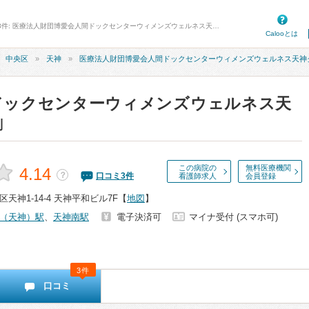
病院口コミ検索カルー - 口コミ・評判 3件: 医療法人財団博愛会人間ドックセンターウィメンズウェルネス天神クリニック (福岡市中央区)
Calooとは
中央区
天神
医療法人財団博愛会人間ドックセンターウィメンズウェルネス天神
ドックセンターウィメンズウェルネス天
判
この病院の
無料医療機関
4.14
？
口コミ
3
件
看護師求人
会員登録
天神1-14-4 天神平和ビル7F
【
地図
】
（天神）駅
、
天神南駅
電子決済可
マイナ受付 (スマホ可)
3件
口コミ