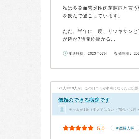
私は多発血管炎性肉芽腫症と言う
を飲んで過ごしています。
ただ、半年に一度、リツキサンと
が確か7時間位掛かる...
受診時期： 2023年07月
投稿時期： 20
21人中19人
が、この口コミが参考になったと投票
信頼のできる病院です
チャムが1番（本人ではない・70代・女性
5.0
産婦人科