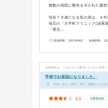
複数の病院に難色を示された腹腔
現在７８歳になる私の母は、４年
地元の『大手町クリニック(泌尿
『鹿児...
受診時期： 2022年08月
投稿時期： 20
2人中2人
が、この口コミが参考になったと投票し
手術でお世話になりました。
MAE（本人・30代・男性・掲載口コミ2件
3.5
整形外科