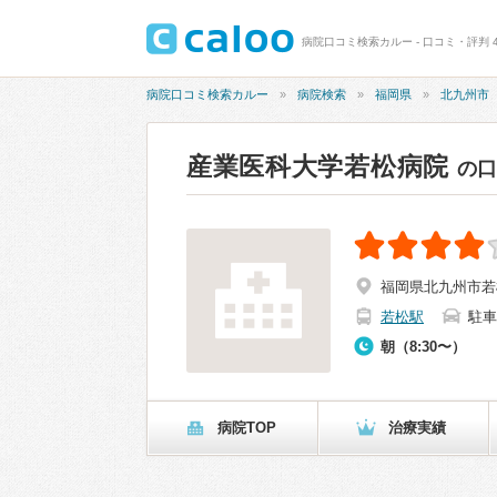
病院口コミ検索カルー - 口コミ・評判 
病院口コミ検索カルー
病院検索
福岡県
北九州市
産業医科大学若松病院
の
福岡県北九州市若松
若松駅
駐車
朝（8:30〜）
病院TOP
治療実績