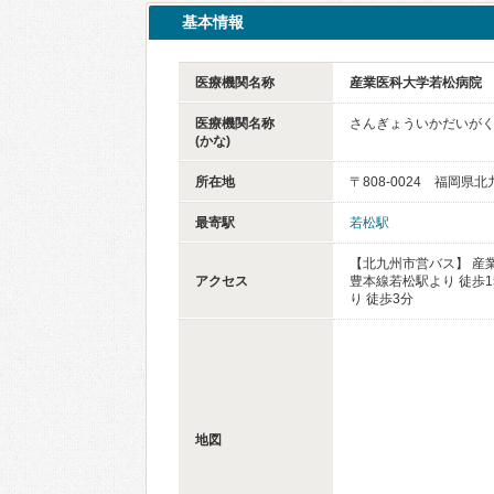
基本情報
医療機関名称
産業医科大学若松病院
医療機関名称
さんぎょういかだいが
(かな)
所在地
〒808-0024 福岡県
最寄駅
若松駅
【北九州市営バス】 産業
アクセス
豊本線若松駅より 徒歩1
り 徒歩3分
地図