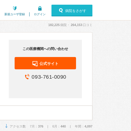
病院をさがす
新規ユーザ登録
ログイン
182,225
病院・
264,153
口コミ
この医療機関への問い合わせ
公式サイト
093-761-0090
アクセス数 7月：
376
| 6月：
440
| 年間：
4,097