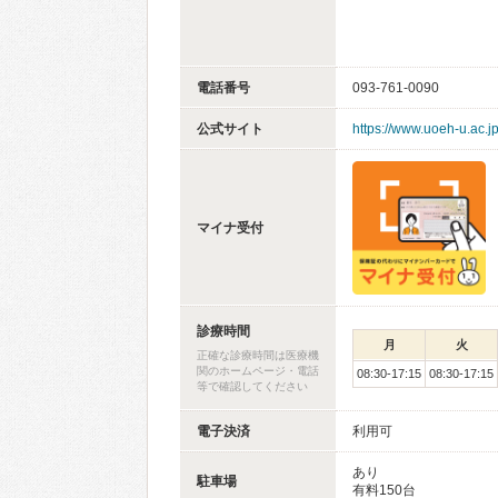
電話番号
093-761-0090
公式サイト
https://www.uoeh-u.ac.
マイナ受付
診療時間
月
火
正確な診療時間は医療機
関のホームページ・電話
08:30-17:15
08:30-17:15
等で確認してください
電子決済
利用可
あり
駐車場
有料150台