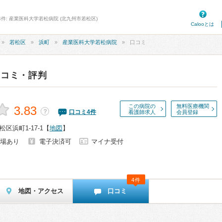
4件: 産業医科大学若松病院 (北九州市若松区)
Calooとは
若松区
浜町
産業医科大学若松病院
口コミ
口コミ・評判
この病院の
無料医療機関
3.83
？
口コミ
4
件
看護師求人
会員登録
区浜町1-17-1
【
地図
】
場あり
電子決済可
マイナ受付
4件
地図・アクセス
口コミ