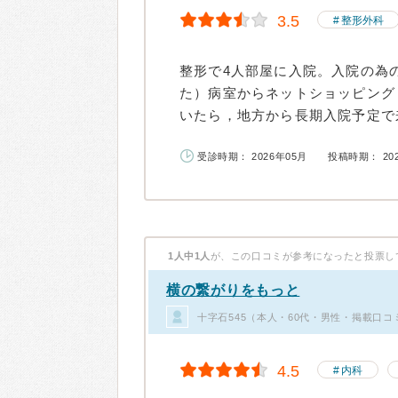
3.5
整形外科
整形で4人部屋に入院。入院の為
た）病室からネットショッピング
いたら，地方から長期入院予定で来
受診時期： 2026年05月
投稿時期： 20
1人中1人
が、この口コミが参考になったと投票し
横の繋がりをもっと
十字石545（本人・60代・男性・掲載口コ
4.5
内科