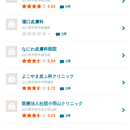
山口県宇部市松山町
4.03
5件
瀬口皮膚科
山口県宇部市鍋倉町
－
1件
なにわ皮膚科医院
山口県宇部市相生町
3.44
1件
よこやま皮ふ科クリニック
山口県宇部市中野開作
3.72
2件
医療法人社団
小羽山クリニック
山口県宇部市北小羽山町
3.33
3件