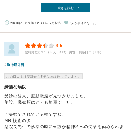
続きを読む
2023年10月受診 / 2024年07月投稿
2人が参考になった
3.5
紫紺野牡丹959（本人・30代・男性・掲載口コミ1件）
脳神経外科
この口コミは受診から5年以上経過しています。
綺麗な病院
受診の結果、脳動脈瘤が見つかりました。
施設、機械類はとても綺麗でした。
ご夫婦でされている様ですね。
MRI検査の後
副院長先生の診察の時に何故か精神科への受診を勧められま