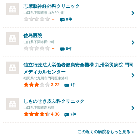
志摩脳神経外科クリニック
山口県下関市形山みどり町
－
0件
佐島医院
山口県下関市田中町
－
0件
独立行政法人労働者健康安全機構 九州労災病院
門司
メディカルセンター
福岡県北九州市門司区東港町
3.22
1件
しものせき皮ふ科クリニック
山口県下関市新椋野
4.36
7件
この近くの病院をもっと見る »