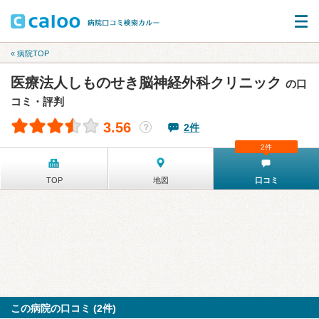
« 病院TOP
医療法人しものせき脳神経外科クリニック
の口
コミ・評判
3.56
2件
？
2件
TOP
地図
口コミ
この病院の口コミ (2件)