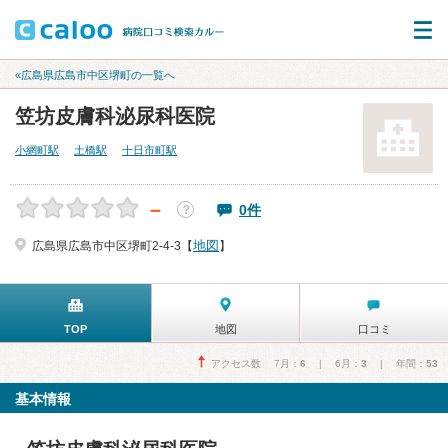
«広島県広島市中区堺町の一覧へ
笠坊皮膚科泌尿科医院
小網町駅
土橋駅
十日市町駅
－
0件
？
地図
広島県広島市中区堺町2-4-3【
】
TOP
地図
口コミ
アクセス数 7月：
6
| 6月：
3
| 年間：
53
基本情報