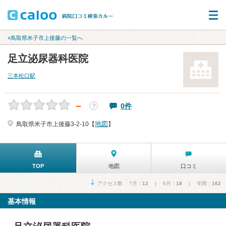
«鳥取県米子市上後藤の一覧へ
足立泌尿器科医院
三本松口駅
－
0件
？
地図
鳥取県米子市上後藤3-2-10【
】
TOP
地図
口コミ
アクセス数 7月：
12
| 6月：
18
| 年間：
162
基本情報