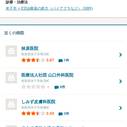
診療・治療法
米子市 × ED治療薬の処方（バイアグラなど） (18件)
近くの病院
林原医院
鳥取県米子市博労町
3.67
7件
医療法人社団
山口外科医院
鳥取県米子市夜見町
－
0件
しみず皮膚科医院
鳥取県米子市角盤町
3.43
3件