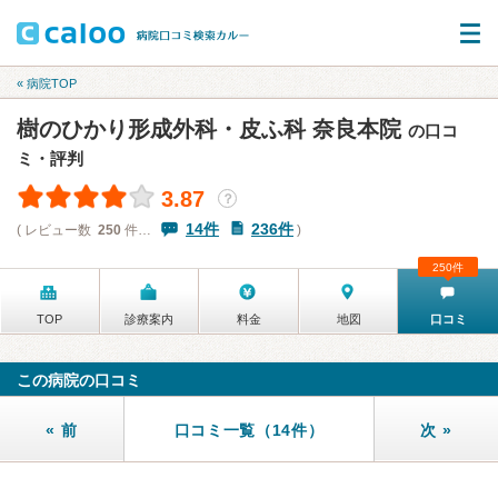
« 病院TOP
樹のひかり形成外科・皮ふ科 奈良本院
の口コ
ミ・評判
3.87
？
14件
236件
( レビュー数
250
件…
)
250件
TOP
診療案内
料金
地図
口コミ
この病院の口コミ
« 前
口コミ一覧（14件）
次 »