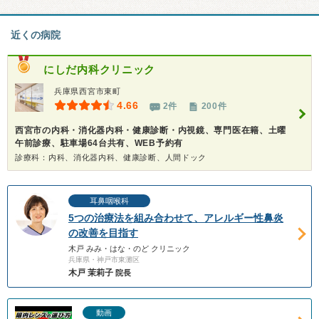
近くの病院
にしだ内科クリニック
兵庫県西宮市東町
4.66
2件
200件
西宮市の内科・消化器内科・健康診断・内視鏡、専門医在籍、土曜
午前診療、駐車場64台共有、WEB予約有
診療科：内科、消化器内科、健康診断、人間ドック
耳鼻咽喉科
5つの治療法を組み合わせて、アレルギー性鼻炎
の改善を目指す
木戸 みみ・はな・のど クリニック
兵庫県・神戸市東灘区
木戸 茉莉子
院長
動画