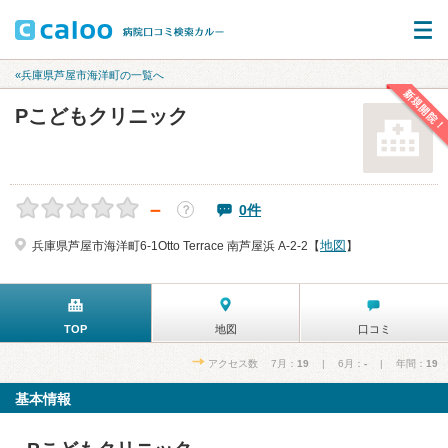
«兵庫県芦屋市海洋町の一覧へ
新規開院！
Pこどもクリニック
－
0件
？
地図
兵庫県芦屋市海洋町6-1Otto Terrace 南芦屋浜 A-2-2【
】
TOP
地図
口コミ
アクセス数 7月：
19
| 6月：
-
| 年間：
19
基本情報