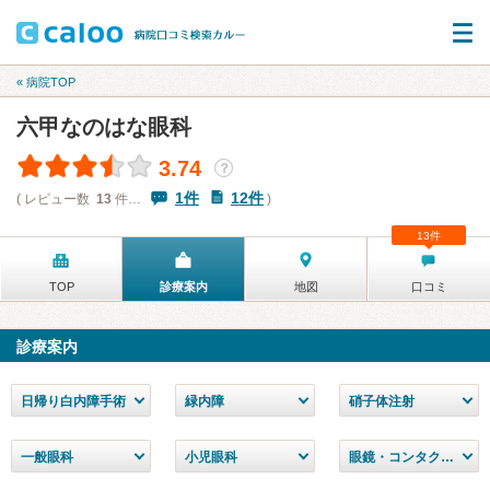
« 病院TOP
六甲なのはな眼科
3.74
？
1件
12件
( レビュー数
13
件…
)
13件
TOP
診療案内
地図
口コミ
診療案内
日帰り白内障手術
緑内障
硝子体注射
一般眼科
小児眼科
眼鏡・コンタクトレンズ処方