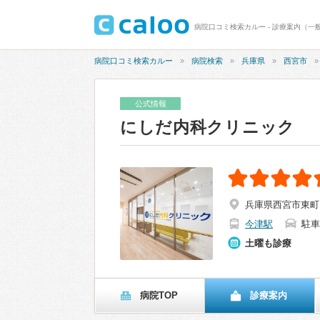
病院口コミ検索カルー - 診療案内（一
病院口コミ検索カルー
病院検索
兵庫県
西宮市
公式情報
にしだ内科クリニック
兵庫県西宮市東町1
今津駅
駐車
土曜も診療
病院TOP
診療案内