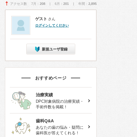
アクセス数 7月：
208
| 6月：
201
| 年間：
2,895
ゲスト
さん
ログインしてください
新規ユーザ登録
おすすめページ
治療実績
DPC対象病院の治療実績・
手術件数を掲載！
歯科Q&A
あなたの歯の悩み・疑問に
歯科医が答えてくれる！