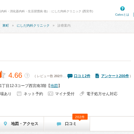
般内科・消化器内科・生活習慣病 他）: にしだ内科クリニック (西宮市)
Calooとは
東町
にしだ内科クリニック
診療案内
4.66
？
口コミ
2
件
アンケート200件
( レビュー数
202
件…
)
丁目12-3コープ西宮南3階
【
地図
】
場あり
ネット予約
マイナ受付
電子処方せん対応
202件
地図・アクセス
口コミ