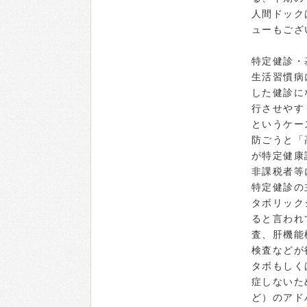
人間ドック
ューもござ
特定健診・
生活習慣病
した健診に
行させやす
というケー
防ごうと「
が特定健康
非課税者等
特定健診の
タボリック
ると言われ
査、肝機能
検査などが
タボもしく
症しないた
ど）のアド