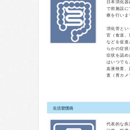
日本消化器
で前施設に
療を行いま
消化管とい
官（食道、
などを促進
らかの症状
症状を認め
はいつでも
血液検査、
査（胃カメ
生活習慣病
代表的な疾