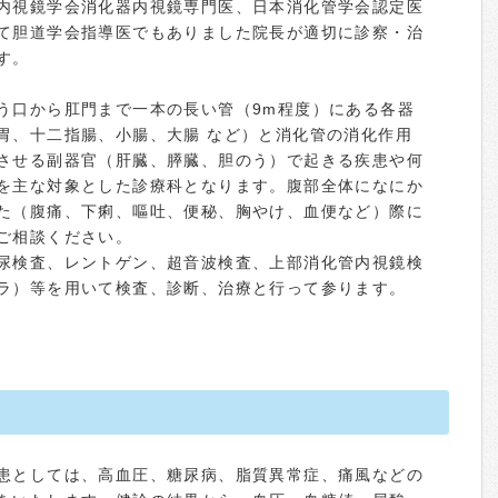
内視鏡学会消化器内視鏡専門医、日本消化管学会認定医
て胆道学会指導医でもありました院長が適切に診察・治
す。
う口から肛門まで一本の長い管（9m程度）にある各器
胃、十二指腸、小腸、大腸 など）と消化管の消化作用
させる副器官（肝臓、膵臓、胆のう）で起きる疾患や何
を主な対象とした診療科となります。腹部全体になにか
た（腹痛、下痢、嘔吐、便秘、胸やけ、血便など）際に
ご相談ください。
尿検査、レントゲン、超音波検査、上部消化管内視鏡検
ラ）等を用いて検査、診断、治療と行って参ります。
患としては、高血圧、糖尿病、脂質異常症、痛風などの