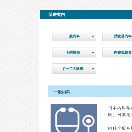
診療案内
一般内科
消化器内科
予防接種
内視鏡検査
すべての診療
一般内科
日本内科学
医、日本消
内科全般を