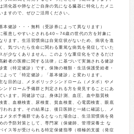
は消化器や肺などご自身の気になる臓器に特化したメニ
いますので、ぜひご活用ください。
基本健診・・・無料（受診券によって異なります）
に罹患しやすいとされる40～74歳の世代の方を対象に
なります。生活習慣病は自覚症状がないため、病状を進
く、気づいたら生命に関わる重篤な病気を発症していた
スが少なくありません。このような重症化をできるだけ
高齢者の医療に関する法律」に基づいて実施される健診
診査（特定健診）です。保険の種類・生活保護受給者・
によって「特定健診」「基本健診」と変わります。
主な目的は、メタボリックシンドローム（メタボ）やメ
シンドローム予備群と判定される方を発見することにあ
ています。同健診では、身体計測、血圧、血中脂質検
検査、血糖検査、尿検査、貧血検査、心電図検査、眼底
行われます。その結果は、後日医師と一緒に確認し、メ
はメタボ予備群であるとなった場合は、生活習慣病を発
めの予防対策として、専門家（保健師、管理栄養士 な
バイス等が受けられる特定保健指導（積極的支援（発症