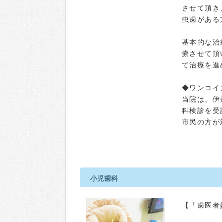
させて頂き
虫歯がある
基本的な治
療させて頂
て治療を進
◆ワンコイ
当院は、伊
科検診を受
市民の方が
小児歯科
【「歯医者