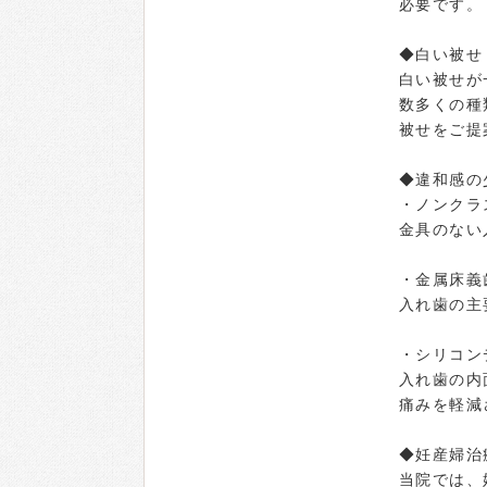
必要です。
◆白い被せ
白い被せが
数多くの種
被せをご提
◆違和感の
・ノンクラ
金具のない
・金属床義
入れ歯の主
・シリコン
入れ歯の内
痛みを軽減
◆妊産婦治
当院では、