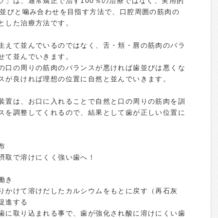
ソ」は、通常矯正で治す100％の治療ではなく、実用的
歯並びと噛み合わせを目指す方法で、口腔周囲の筋肉の
とした治療方法です。
生えて並んでいるのではなく、舌・頬・唇の筋肉のバラ
せて並んでいきます。
の口の周りの筋肉のバランスが悪ければ歯並びは悪くな
スが良ければ理想の位置に自然と並んでいきます。
装置は、お口に入れることで自然と口の周りの筋肉を訓
スを調整してくれるので、結果として歯が正しい位置に
布
摂取で溶けにくく強い歯へ！
働き
りかけて溶けだしたカルシウムをもとに戻す（再石灰
促進する
歯に取り込まれる事で、歯が強化され酸に溶けにくい歯