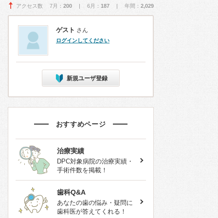
アクセス数 7月：
200
| 6月：
187
| 年間：
2,029
ゲスト
さん
ログインしてください
新規ユーザ登録
おすすめページ
治療実績
DPC対象病院の治療実績・
手術件数を掲載！
歯科Q&A
あなたの歯の悩み・疑問に
歯科医が答えてくれる！