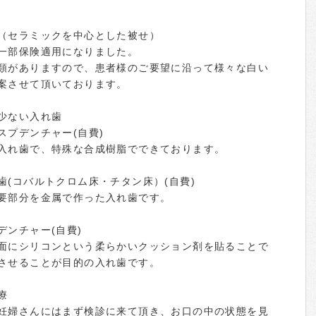
（セラミックを中心とした被せ）
一部保険適用になりました。
類がありますので、患者様のご要望に沿って様々な白い
案させて頂いております。
少ない入れ歯
スプデンチャー(自費)
入れ歯で、特殊な合成樹脂でできております。
歯(コバルトクロム床・チタン床）(自費)
要部分を金属で作った入れ歯です。
デンチャー(自費)
面にシリコンという柔らかいクッション剤を貼ることで
させることが目的の入れ歯です。
療
妊婦さんにはまず検診に来て頂き、お口の中の状態を見