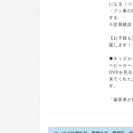
になる（つ
・フッ素の
する
※定期健診
【お子様も
援します！
◆キッズル
ベビーカー
DVDを見
来てくれた
す。
「歯医者が