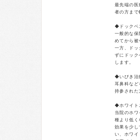
最先端の医
者の方まで
◆ドックベ
一般的な保
めてから被
一方、ドッ
ずにドック
します。
◆いびき治
耳鼻科など
持参された
◆ホワイト
当院のホワ
種より低く
効果を少し
い、ホワイ