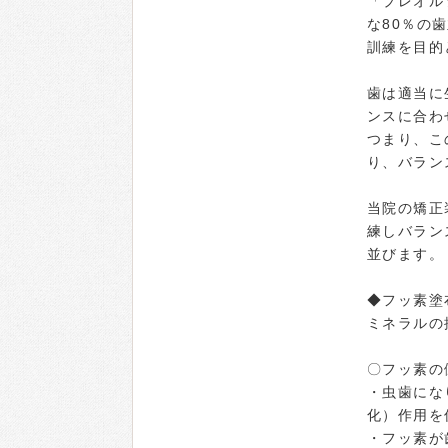
「プレオル
な80％の
訓練を目的
歯は適当に
ンスに合わ
つまり、こ
り、バラン
当院の矯正
練しバラン
並びます。
◆フッ素塗
ミネラルの
〇フッ素の
・虫歯にな
化）作用を
・フッ素が