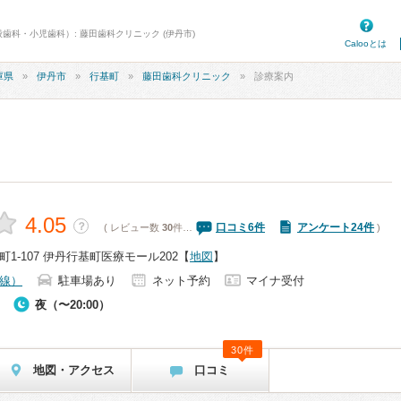
歯科・小児歯科）: 藤田歯科クリニック (伊丹市)
Calooとは
庫県
伊丹市
行基町
藤田歯科クリニック
診療案内
4.05
？
口コミ
6
件
アンケート24件
( レビュー数
30
件…
)
1-107 伊丹行基町医療モール202
【
地図
】
線）
駐車場あり
ネット予約
マイナ受付
夜（〜20:00）
30件
地図・アクセス
口コミ