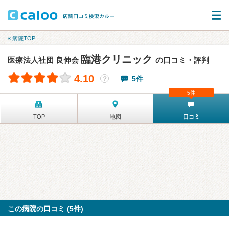
« 病院TOP
臨港クリニック
医療法人社団 良伸会
の口コミ・評判
4.10
5件
？
5件
TOP
地図
口コミ
この病院の口コミ (5件)