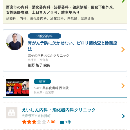
西宮市の内科・消化器内科・泌尿器科・健康診断・便秘下痢外来、
女性医師在籍、土日胃カメラ可、駐車場あり
診療科：内科、消化器内科、泌尿器科、内視鏡、健康診断
消化器内科
胃がん予防に欠かせない、ピロリ菌検査と除菌療
法
ほその内科おなかクリニック
兵庫県・西宮市
細野 智子
院長
動画
KOBE美容皮膚科 西宮院
兵庫県・西宮市
えいしん内科・消化器内科クリニック
兵庫県西宮市鞍掛町
3.00
1件