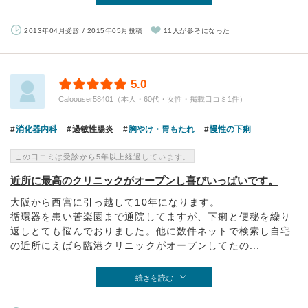
2013年04月受診 / 2015年05月投稿
11人が参考になった
5.0
Caloouser58401（本人・60代・女性・掲載口コミ1件）
消化器内科
過敏性腸炎
胸やけ・胃もたれ
慢性の下痢
この口コミは受診から5年以上経過しています。
近所に最高のクリニックがオープンし喜びいっぱいです。
大阪から西宮に引っ越して10年になります。
循環器を患い苦楽園まで通院してますが、下痢と便秘を繰り
返しとても悩んでおりました。他に数件ネットで検索し自宅
の近所にえばら臨港クリニックがオープンしてたの...
続きを読む