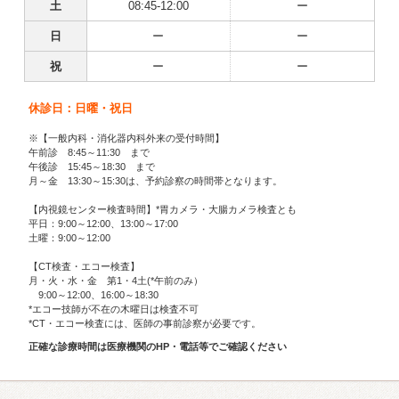
土
08:45-12:00
ー
日
ー
ー
祝
ー
ー
休診日：日曜・祝日
※【一般内科・消化器内科外来の受付時間】
午前診 8:45～11:30 まで
午後診 15:45～18:30 まで
月～金 13:30～15:30は、予約診察の時間帯となります。
【内視鏡センター検査時間】*胃カメラ・大腸カメラ検査とも
平日：9:00～12:00、13:00～17:00
土曜：9:00～12:00
【CT検査・エコー検査】
月・火・水・金 第1・4土(*午前のみ）
9:00～12:00、16:00～18:30
*エコー技師が不在の木曜日は検査不可
*CT・エコー検査には、医師の事前診察が必要です。
正確な診療時間は医療機関のHP・電話等でご確認ください