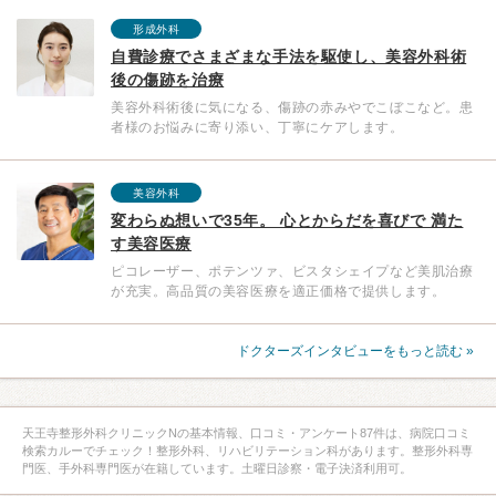
形成外科
自費診療でさまざまな手法を駆使し、美容外科術
後の傷跡を治療
美容外科術後に気になる、傷跡の赤みやでこぼこなど。患
者様のお悩みに寄り添い、丁寧にケアします。
美容外科
変わらぬ想いで35年。 心とからだを喜びで 満た
す美容医療
ピコレーザー、ポテンツァ、ビスタシェイプなど美肌治療
が充実。高品質の美容医療を適正価格で提供します。
ドクターズインタビューをもっと読む »
天王寺整形外科クリニックNの基本情報、口コミ・アンケート87件は、病院口コミ
検索カルーでチェック！整形外科、リハビリテーション科があります。整形外科専
門医、手外科専門医が在籍しています。土曜日診察・電子決済利用可。