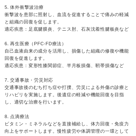
5. 体外衝撃波治療
衝撃波を患部に照射し、血流を促進することで痛みの軽減
と組織の回復を促します。
適応疾患：足底腱膜炎、テニス肘、石灰沈着性腱板炎など
6. 再生医療（PFC-FD療法）
自己血液由来の成分を活用し、損傷した組織の修復や機能
回復を促進します。
適応疾患：変形性膝関節症、半月板損傷、靭帯損傷など
7. 交通事故・労災対応
交通事故後のむち打ち症や打撲、労災による外傷の診療と
リハビリを実施します。後遺症の軽減や機能回復を目指
し、適切な治療を行います。
8. 点滴療法
ビタミン・ミネラルなどを直接補給し、体力回復・免疫力
向上をサポートします。慢性疲労や体調管理の一環として