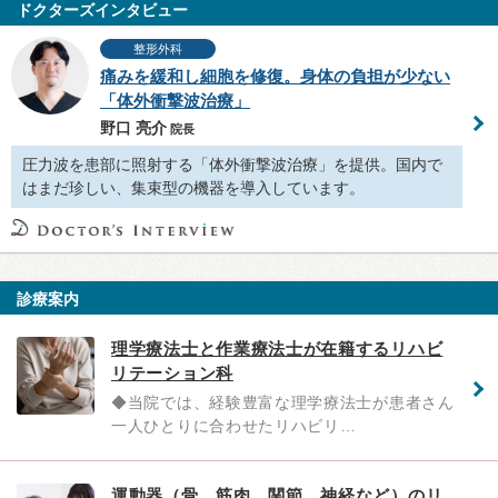
ドクターズインタビュー
整形外科
痛みを緩和し細胞を修復。身体の負担が少ない
「体外衝撃波治療」
野口 亮介
院長
圧力波を患部に照射する「体外衝撃波治療」を提供。国内で
はまだ珍しい、集束型の機器を導入しています。
診療案内
理学療法士と作業療法士が在籍するリハビ
リテーション科
◆当院では、経験豊富な理学療法士が患者さん
一人ひとりに合わせたリハビリ…
運動器（骨、筋肉、関節、神経など）のリ