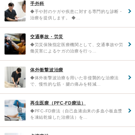
手外科
◆手や肘のケガや疾患に対する専門的な診断・
治療を提供します。 ◆…
交通事故・労災
◆労災保険指定医療機関として、交通事故や労
働災害によるケガの治療を行っ…
体外衝撃波治療
◆体外衝撃波治療を用いた非侵襲的な治療法
で、慢性的な筋・腱の痛みを軽減…
再生医療（PFC-FD療法）
◆PFC-FD療法（自己血液由来の多血小板血漿
を凍結乾燥した治療法）を…