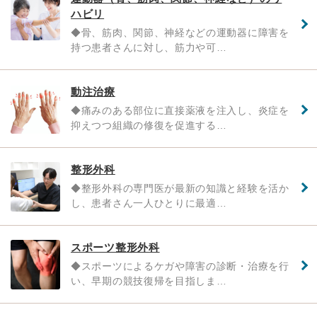
ハビリ
◆骨、筋肉、関節、神経などの運動器に障害を
持つ患者さんに対し、筋力や可…
動注治療
◆痛みのある部位に直接薬液を注入し、炎症を
抑えつつ組織の修復を促進する…
整形外科
◆整形外科の専門医が最新の知識と経験を活か
し、患者さん一人ひとりに最適…
スポーツ整形外科
◆スポーツによるケガや障害の診断・治療を行
い、早期の競技復帰を目指しま…