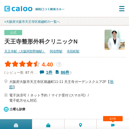
«大阪府大阪市天王寺区堀越町の一覧へ
公式
天王寺整形外科クリニックN
天王寺駅（大阪阿部野橋駅）
阿倍野駅
寺田町駅
4.40
？
1件
86件
( レビュー数
87
件…
)
地
大阪府大阪市天王寺区堀越町11-11 天王寺ガーデンスクエア2F【
図
】
電子決済可
ネット予約
マイナ受付 (スマホ可)
電子処方せん対応
土曜も診療
87件