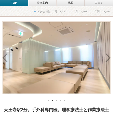
TOP
診療案内
地図
口コミ
アクセス数 7月：
1,312
| 6月：
1,409
| 年間：
11,464
天王寺駅2分。手外科専門医。理学療法士と作業療法士