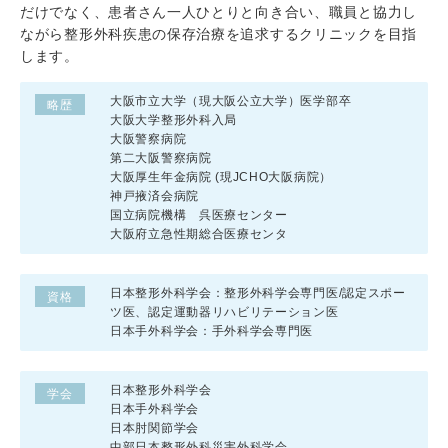
だけでなく、患者さん一人ひとりと向き合い、職員と協力し
ながら整形外科疾患の保存治療を追求するクリニックを目指
します。
大阪市立大学（現大阪公立大学）医学部卒
略歴
大阪大学整形外科入局
大阪警察病院
第二大阪警察病院
大阪厚生年金病院 (現JCHO大阪病院）
神戸掖済会病院
国立病院機構 呉医療センター
大阪府立急性期総合医療センタ
日本整形外科学会：整形外科学会専門医/認定スポー
資格
ツ医、認定運動器リハビリテーション医
日本手外科学会：手外科学会専門医
日本整形外科学会
学会
日本手外科学会
日本肘関節学会
中部日本整形外科災害外科学会