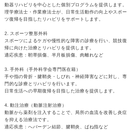
動器リハビリを中心とした個別プログラムを提供します。
理学療法士・作業療法士が、日常生活動作の向上やスポー
ツ復帰を目指したリハビリをサポートします。
2. スポーツ整形外科
スポーツによるケガや慢性的な障害の診療を行い、競技復
帰に向けた治療とリハビリを提供します。
適応疾患：靭帯損傷、半月板損傷、肉離れなど
3. 手外科（手外科学会専門医在籍）
手や指の骨折・腱鞘炎・しびれ・神経障害などに対し、専
門的な診療とリハビリを行います。
日常生活への早期復帰を目指した治療を提供します。
4. 動注治療（動脈注射治療）
動脈から薬剤を注入することで、局所の血流を改善し炎症
を抑える治療法です。
適応疾患：へバーデン結節、腱鞘炎、ばね指など