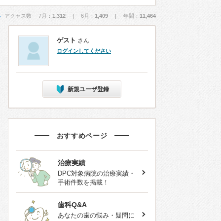
アクセス数 7月：
1,312
| 6月：
1,409
| 年間：
11,464
ゲスト
さん
ログインしてください
新規ユーザ登録
おすすめページ
治療実績
DPC対象病院の治療実績・
手術件数を掲載！
歯科Q&A
あなたの歯の悩み・疑問に