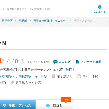
: 天王寺整形外科クリニックN (大阪市天王寺区)
Calooとは
天王寺区
堀越町
天王寺整形外科クリニックN
地図・アクセス
クN
4.40
？
口コミ
1
件
アンケート86件
( レビュー数
87
件…
)
区堀越町11-11 天王寺ガーデンスクエア2F
【
地図
】
部野橋駅）
、
阿倍野駅
、
寺田町駅
電子決済可
ネット予約
ホ可)
電子処方せん対応
87件
地図・アクセス
口コミ