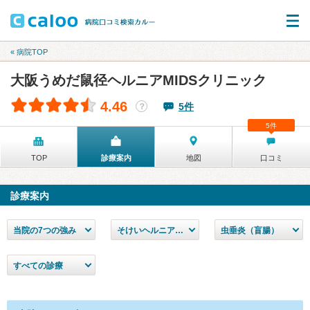
« 病院TOP
大阪うめだ鼠径ヘルニアMIDSクリニック
4.46
5件
？
5件
TOP
診療案内
地図
口コミ
診療案内
当院の7つの強み
そけいヘルニア（脱腸）
虫垂炎（盲腸）
すべての診療