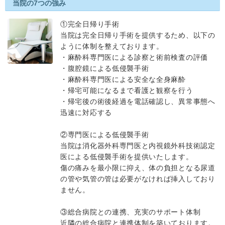
当院の7つの強み
①完全日帰り手術
当院は完全日帰り手術を提供するため、以下の
ように体制を整えております。
・麻酔科専門医による診察と術前検査の評価
・腹腔鏡による低侵襲手術
・麻酔科専門医による安全な全身麻酔
・帰宅可能になるまで看護と観察を行う
・帰宅後の術後経過を電話確認し、異常事態へ
迅速に対応する
②専門医による低侵襲手術
当院は消化器外科専門医と内視鏡外科技術認定
医による低侵襲手術を提供いたします。
傷の痛みを最小限に抑え、体の負担となる尿道
の管や気管の管は必要がなければ挿入しており
ません。
③総合病院との連携、充実のサポート体制
近隣の総合病院と連携体制を築いております。