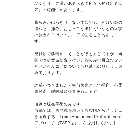
弱くなり、内臓があるべき場所から飛び出る病
気）の可能性があります。
膨らみがはっきりしない場合でも、そけい部の
違和感、痛み、おしっこが出にくいなどの症状
の原因がそけいヘルニアであることもありま
す。
視触診で診断がつくことがほとんどですが、当
院では超音波検査を行い、膨らみの目立たない
そけいヘルニアについても見逃しの無いよう努
めております。
診断がつきましたら術前検査として採血、心電
図検査、呼吸機能検査を行います。
治療は現在手術のみです。
当院では、腹腔鏡を用いて腹腔内からメッシュ
を留置する「Trans Abdominal PrePeritoneal
アプローチ（TAPP法）」を採用しておりま