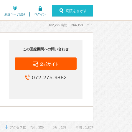
病院をさがす
新規ユーザ登録
ログイン
182,225
病院・
264,153
口コミ
この医療機関への問い合わせ
公式サイト
072-275-9882
アクセス数 7月：
125
| 6月：
139
| 年間：
1,207