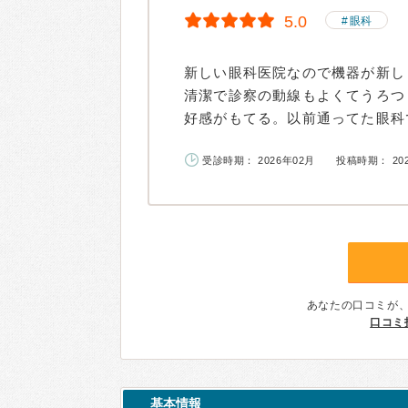
5.0
眼科
新しい眼科医院なので機器が新し
清潔で診察の動線もよくてうろつ
好感がもてる。以前通ってた眼科で
受診時期： 2026年02月
投稿時期： 20
あなたの口コミが
口コミ
基本情報