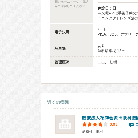
関のホームページ・電話
等で確認してください
休診日：日
※火曜PMは手術予約の
※コンタクトレンズ処
利用可
電子決済
VISA、JCB、アプ
あり
駐車場
無料駐車場:12台
管理医師
二出川 弘樹
近くの病院
医療法人禎祥会
原田眼科医
3.98
診療科：眼科