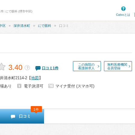
件: にで眼科 (堺市中区)
Calooとは
中区
深井清水町
にで眼科
口コミ
この病院の
無料医療機関
3.40
？
口コミ
1
件
看護師求人
会員登録
清水町2114-2
【
地図
】
場あり
電子決済可
マイナ受付 (スマホ可)
1件
口コミ