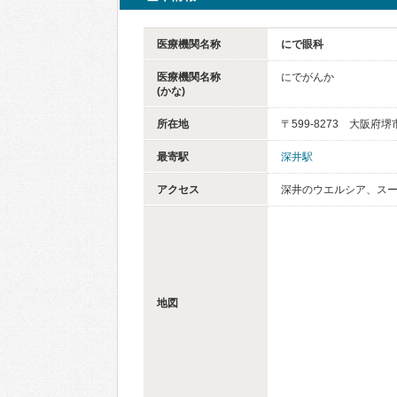
医療機関名称
にで眼科
医療機関名称
にでがんか
(かな)
所在地
〒599-8273 大阪府
最寄駅
深井駅
アクセス
深井のウエルシア、ス
地図