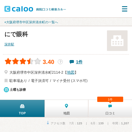
«大阪府堺市中区深井清水町の一覧へ
にで眼科
深井駅
3.40
1件
？
地図
大阪府堺市中区深井清水町2114-2【
】
駐車場あり
電子決済可
マイナ受付 (スマホ可)
土曜も診療
1件
TOP
地図
口コミ
アクセス数 7月：
125
| 6月：
139
| 年間：
1,207