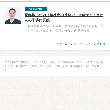
消化器内科
長年培った内視鏡検査の技術で、大腸がん・胃が
んの予防に貢献
大腸内視鏡検査数４万件超、胃内視鏡検査数2万件超。ス
ペシャリストによる「苦痛の少ない内視鏡検査」
ドクターズインタビューをもっと読む »
にで眼科の基本情報、口コミ1件は、病院口コミ検索カルーでチェック！眼科があ
ります。眼科専門医が在籍しています。土曜日診察・駐車場あり・電子決済利用
可。