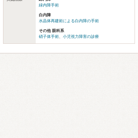
緑内障手術
白内障
水晶体再建術による白内障の手術
その他 眼科系
硝子体手術
、
小児視力障害の診療