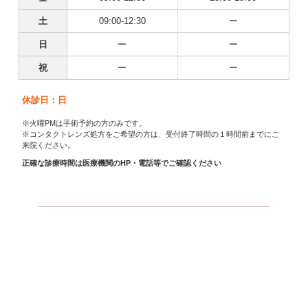
土
09:00-12:30
ー
日
ー
ー
祝
ー
ー
休診日：日
※火曜PMは手術予約の方のみです。
※コンタクトレンズ処方をご希望の方は、受付終了時間の１時間前までにご
来院ください。
正確な診療時間は医療機関のHP・電話等でご確認ください