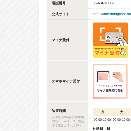
電話番号
06-6363-7720
公式サイト
https://umedahigashi-rad
マイナ受付
スマホマイナ受付
診療時間
月
火
正確な診療時間は医療機
09:00-19:00
09:00-19:00
関のホームページ・電話
等で確認してください
休診日：日