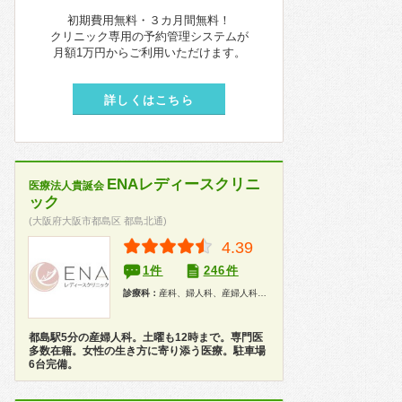
初期費用無料・３カ月間無料！
クリニック専用の予約管理システムが
月額1万円からご利用いただけます。
詳しくはこちら
ENAレディースクリニ
医療法人貴誕会
ック
(大阪府大阪市都島区 都島北通)
4.39
1件
246件
診療科：
産科、婦人科、産婦人科、健康診断
都島駅5分の産婦人科。土曜も12時まで。専門医
多数在籍。女性の生き方に寄り添う医療。駐車場
6台完備。