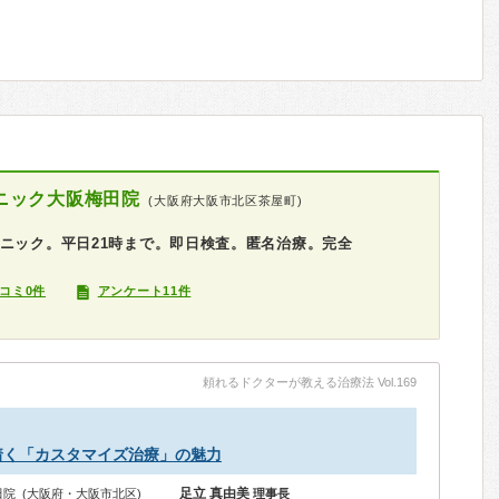
ニック大阪梅田院
(大阪府大阪市北区茶屋町)
ニック。平日21時まで。即日検査。匿名治療。完全
コミ0件
アンケート11件
科
頼れるドクターが教える治療法 Vol.169
着く「カスタマイズ治療」の魅力
足立 真由美
梅田院 (大阪府・大阪市北区)
理事長