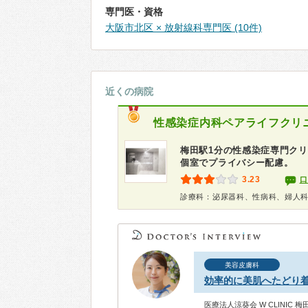
専門医・資格
大阪市北区 × 放射線科専門医 (10件)
近くの病院
性感染症内科ペアライフクリ
梅田駅1分の性感染症専門クリ
個室でプライバシー配慮。
3.23
口
診療科：泌尿器科、性病科、婦人
美容皮膚科
効率的に美肌へたどり
医療法人涼葵会 W CLINIC 