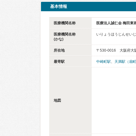
基本情報
医療機関名称
医療法人誠仁会 梅田東
医療機関名称
いりょうほうじんせいじ
(かな)
所在地
〒530-0016 大阪府
最寄駅
中崎町駅
、
天満駅（扇
地図