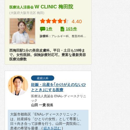
W CLINIC 梅田院
医療法人涼葵会
(大阪府大阪市北区 梅田)
4.40
1件
165件
診療科：
アレルギー科、整形外科、形成外科、美容外科、皮膚科、美容皮膚科、耳鼻咽喉科、婦人科、ホワイトニング、漢方
西梅田駅1分の美容皮膚科。平日・土日も19時ま
で。女性医師。保険診療対応可。豊富な最新美容
医療治療数
産婦人科
妊娠・出産を｢かけがえのないひ
ととき｣にする医療
医療法人貴誕会 ENAレディースクリニ
ック
山田 一貴
院長
大阪市都島区「ENAレディースクリニック」
は、妊産婦を「ひとりの女性」として尊重し、
日々向き合って診療を行う。山田一貴院長に、
患者の希望を最優…(
続きを読む
)