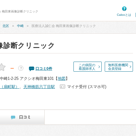
会 梅田東画像診断クリニック
Calooとは
北区
中崎
医療法人誠仁会 梅田東画像診断クリニック
像診断クリニック
この病院の
無料医療機関
－
？
口コミ
0
件
看護師求人
会員登録
1-2-25 アクシオ梅田東101
【
地図
】
（扇町駅）
、
天神橋筋六丁目駅
マイナ受付 (スマホ可)
口コミ