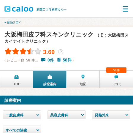
« 病院TOP
大阪梅田皮フ科スキンクリニック
（旧：大阪梅田ス
カイナイトクリニック）
3.69
？
0件
58件
( レビュー数
58
件…
)
58件
TOP
診療案内
地図
口コミ
診療案内
一般皮膚科
美容皮膚科
発熱外来
すべての診療