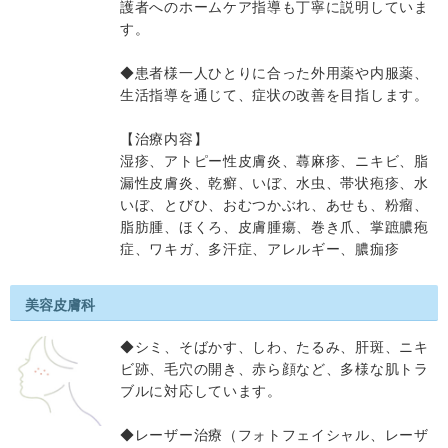
護者へのホームケア指導も丁寧に説明していま
す。
◆患者様一人ひとりに合った外用薬や内服薬、
生活指導を通じて、症状の改善を目指します。
【治療内容】
湿疹、アトピー性皮膚炎、蕁麻疹、ニキビ、脂
漏性皮膚炎、乾癬、いぼ、水虫、帯状疱疹、水
いぼ、とびひ、おむつかぶれ、あせも、粉瘤、
脂肪腫、ほくろ、皮膚腫瘍、巻き爪、掌蹠膿疱
症、ワキガ、多汗症、アレルギー、膿痂疹
美容皮膚科
◆シミ、そばかす、しわ、たるみ、肝斑、ニキ
ビ跡、毛穴の開き、赤ら顔など、多様な肌トラ
ブルに対応しています。
◆レーザー治療（フォトフェイシャル、レーザ