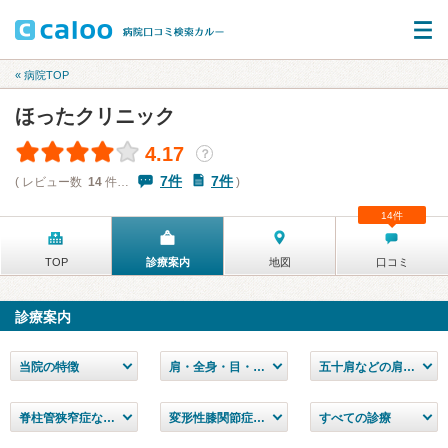
« 病院TOP
ほったクリニック
4.17
？
7件
7件
( レビュー数
14
件…
)
14件
TOP
診療案内
地図
口コミ
診療案内
当院の特徴
肩・全身・目・耳鼻など240もの疾患に対応
五十肩などの肩の痛み
脊柱管狭窄症などの腰の痛み
変形性膝関節症などの膝の痛み
すべての診療