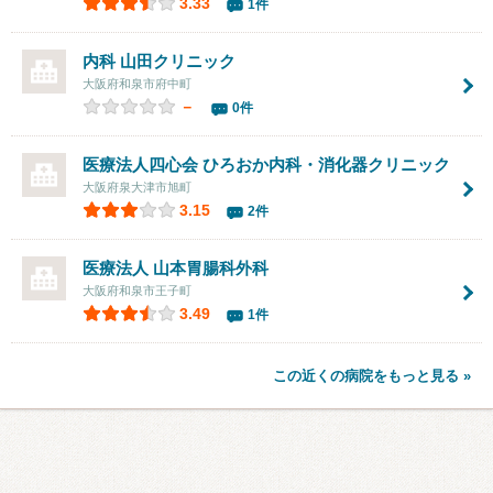
3.33
1件
内科 山田クリニック
大阪府和泉市府中町
－
0件
医療法人四心会 ひろおか内科・消化器クリニック
大阪府泉大津市旭町
3.15
2件
医療法人
山本胃腸科外科
大阪府和泉市王子町
3.49
1件
この近くの病院をもっと見る »