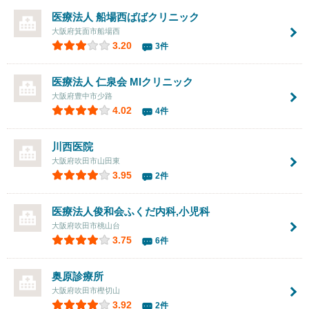
医療法人
船場西ばばクリニック
大阪府箕面市船場西
3.20
3件
医療法人 仁泉会
MIクリニック
大阪府豊中市少路
4.02
4件
川西医院
大阪府吹田市山田東
3.95
2件
医療法人俊和会ふくだ内科,小児科
大阪府吹田市桃山台
3.75
6件
奥原診療所
大阪府吹田市樫切山
3.92
2件