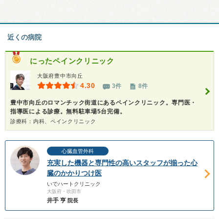
近くの病院
にったペインクリニック
大阪府豊中市向丘
4.30
3件
8件
豊中市向丘のロマンチック街道にあるペインクリニック。専門医・
指導医による診療。無料駐車場5台完備。
診療科：内科、ペインクリニック
心臓血管外科
充実した機器と専門性の高いスタッフが揃った心
臓のかかりつけ医
いでハートクリニック
大阪府・吹田市
井手 亨
院長