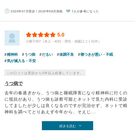
2020年07月受診 / 2020年08月投稿
7人が参考になった
5.0
小獅子807（本人・40代・男性・掲載口コミ41件）
精神科
うつ病
だるい
体調不良
寝つきが悪い・不眠
気が滅入る・不安
この口コミは受診から5年以上経過しています。
うつ病で
去年の春過ぎから、うつ病と睡眠障害になり精神科に行くの
に抵抗があり、うつ病も診察可能とネットで見た内科に受診
してましたが少しは良くなるのですが完治せず、ネットで精
神科を調べてとりあえず今年から、そえじ...
続きを読む