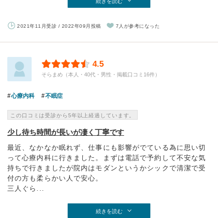
続きを読む
2021年11月受診 / 2022年09月投稿
7人が参考になった
4.5
そらまめ（本人・40代・男性・掲載口コミ16件）
心療内科
不眠症
この口コミは受診から5年以上経過しています。
少し待ち時間が長いが凄く丁寧です
最近、なかなか眠れず、仕事にも影響がでている為に思い切
って心療内科に行きました。まずは電話で予約して不安な気
持ちで行きましたが院内はモダンというかシックで清潔で受
付の方も柔らかい人で安心。
三人ぐら...
続きを読む