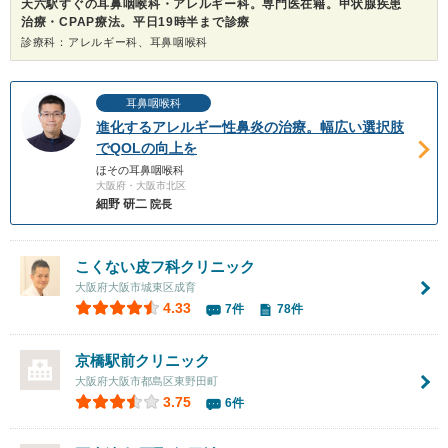
天六駅すぐの耳鼻咽喉科・アレルギー科。専門医在籍。甲状腺疾患
治療・CPAP療法。平日19時半まで診療
診療科：アレルギー科、耳鼻咽喉科
耳鼻咽喉科
進化するアレルギー性鼻炎の治療。幅広い選択肢
でQOLの向上を
ほその耳鼻咽喉科
大阪府・大阪市北区
細野 研二
院長
こくない皮フ科クリニック
大阪府大阪市城東区成育
4.33
7件
78件
京橋駅前クリニック
大阪府大阪市都島区東野田町
3.75
6件