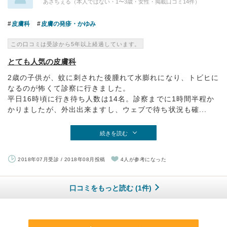
あさちぇる（本人ではない・1〜3歳・女性・掲載口コミ14件）
皮膚科
皮膚の発疹・かゆみ
この口コミは受診から5年以上経過しています。
とても人気の皮膚科
2歳の子供が、蚊に刺された後腫れて水膨れになり、トビヒに
なるのが怖くて診察に行きました。
平日16時頃に行き待ち人数は14名。診察までに1時間半程か
かりましたが、外出出来ますし、ウェブで待ち状況も確...
続きを読む
2018年07月受診 / 2018年08月投稿
4人が参考になった
口コミをもっと読む (1件)