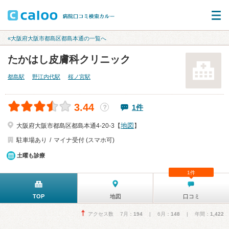
«大阪府大阪市都島区都島本通の一覧へ
たかはし皮膚科クリニック
都島駅
野江内代駅
桜ノ宮駅
3.44
1件
？
地図
大阪府大阪市都島区都島本通4-20-3【
】
駐車場あり
マイナ受付 (スマホ可)
土曜も診療
1件
TOP
地図
口コミ
アクセス数 7月：
194
| 6月：
148
| 年間：
1,422