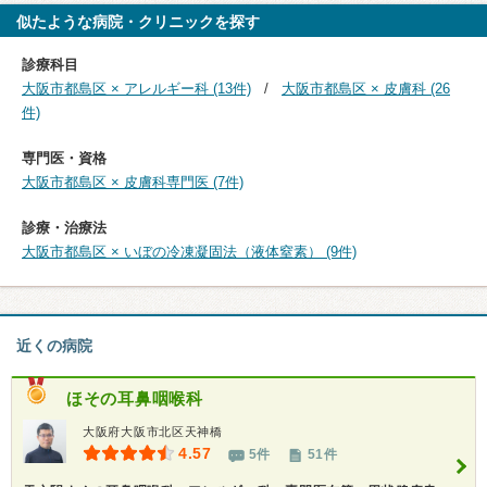
似たような病院・クリニックを探す
診療科目
大阪市都島区 × アレルギー科 (13件)
大阪市都島区 × 皮膚科 (26
件)
専門医・資格
大阪市都島区 × 皮膚科専門医 (7件)
診療・治療法
大阪市都島区 × いぼの冷凍凝固法（液体窒素） (9件)
近くの病院
ほその耳鼻咽喉科
大阪府大阪市北区天神橋
4.57
5件
51件