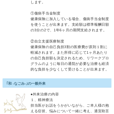
します。
①傷病手当金制度
健康保険に加入している場合、傷病手当金制度
を使うことが出来ます。支給額は標準報酬日額
の3分の2で、1年6ヶ月の期間支給されます。
②自立支援医療制度
健康保険の自己負担3割の医療費が原則１割に
軽減されます。また所得に応じて1ヶ月あたり
の自己負担額も決定されるため、リワークプロ
グラムのように毎日の通院が必要な治療も経済
的な負担を少なくして受けることが出来ます。
｢和 -なごみ-｣の一般外来
●外来治療の内容
１、精神療法
担当医がお話をうかがいながら、ご本人様の抱
える症状、悩みについて一緒に考え、適宜助言