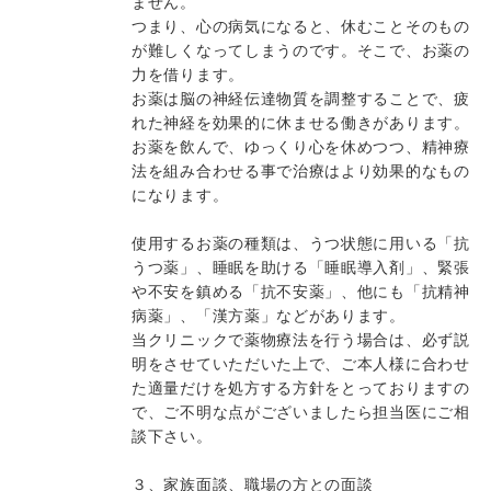
ません。
つまり、心の病気になると、休むことそのもの
が難しくなってしまうのです。そこで、お薬の
力を借ります。
お薬は脳の神経伝達物質を調整することで、疲
れた神経を効果的に休ませる働きがあります。
お薬を飲んで、ゆっくり心を休めつつ、精神療
法を組み合わせる事で治療はより効果的なもの
になります。
使用するお薬の種類は、うつ状態に用いる「抗
うつ薬」、睡眠を助ける「睡眠導入剤」、緊張
や不安を鎮める「抗不安薬」、他にも「抗精神
病薬」、「漢方薬」などがあります。
当クリニックで薬物療法を行う場合は、必ず説
明をさせていただいた上で、ご本人様に合わせ
た適量だけを処方する方針をとっておりますの
で、ご不明な点がございましたら担当医にご相
談下さい。
３、家族面談、職場の方との面談