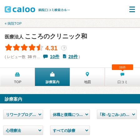
« 病院TOP
こころのクリニック和
医療法人
4.31
？
10件
28件
( レビュー数
38
件…
)
38件
TOP
診療案内
地図
口コミ
診療案内
リワークプログラム
休職と復職について
｢和 -なごみ-｣の一般外来
心理療法
すべての診療