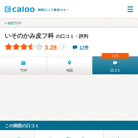
« 病院TOP
いそのかみ皮フ科
の口コミ・評判
3.28
17件
？
17件
TOP
地図
口コミ
この病院の口コミ