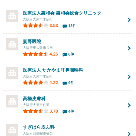
医療法人惠和会 惠和会総合クリニック
大阪府大東市末広町
3.53
13件
妻野医院
大阪府東大阪市長田
4.26
6件
医療法人 たかやま耳鼻咽喉科
大阪府大東市末広町
4.22
9件
高橋皮膚科
大阪府大東市住道
3.70
4件
すぎはら皮ふ科
大阪府四條畷市楠公