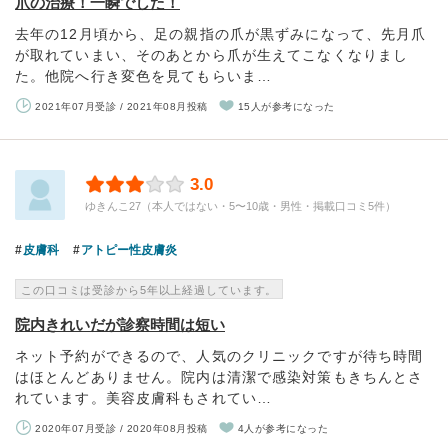
爪の治療！一瞬でした！
去年の12月頃から、足の親指の爪が黒ずみになって、先月爪
が取れていまい、そのあとから爪が生えてこなくなりまし
た。他院へ行き変色を見てもらいま…
2021年07月受診 / 2021年08月投稿
15人が参考になった
3.0
ゆきんこ27（本人ではない・5〜10歳・男性・掲載口コミ5件）
皮膚科
アトピー性皮膚炎
この口コミは受診から5年以上経過しています。
院内きれいだが診察時間は短い
ネット予約ができるので、人気のクリニックですが待ち時間
はほとんどありません。院内は清潔で感染対策もきちんとさ
れています。美容皮膚科もされてい…
2020年07月受診 / 2020年08月投稿
4人が参考になった