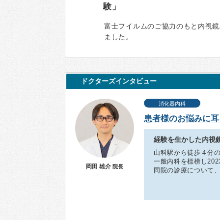
験」
富士フイルムのご協力のもと内視鏡A
ました。
ドクターズインタビュー
消化器内科
患者様のお悩みに耳
経験を生かした内視
山科駅から徒歩４分
一般内科を標榜し20
岡田 雄介
院長
同院の診療について