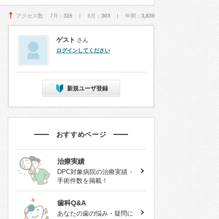
アクセス数 7月：
315
| 6月：
303
| 年間：
3,839
ゲスト
さん
ログインしてください
新規ユーザ登録
おすすめページ
治療実績
DPC対象病院の治療実績・
手術件数を掲載！
歯科Q&A
あなたの歯の悩み・疑問に