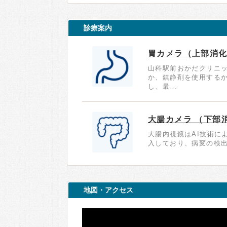
診療案内
胃カメラ（上部消
山科駅前おかだクリニ
か、鎮静剤を使用する
し、最…
大腸カメラ （下部
大腸内視鏡はAI技術に
入しており、病変の検
地図・アクセス