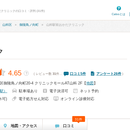
クリニックの口コミ・評判 (31件)
Calooとは
山科区
御陵鳥ノ向町
山科駅前おかだクリニック
ク
4.65
？
口コミ
5
件
アンケート26件
( レビュー数
31
件…
)
御陵鳥ノ向町20-4 クリニックモールAT山科 2F
【
地図
】
駅）
駐車場あり
電子決済可
ネット予約
ホ可)
電子処方せん対応
オンライン診療対応
31件
地図・アクセス
口コミ