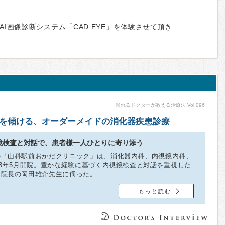
I画像診断システム「CAD EYE」を体験させて頂き
頼れるドクターが教える治療法 Vol.096
を傾ける、オーダーメイドの消化器疾患診療
鏡検査と対話で、患者様一人ひとりに寄り添う
の「山科駅前おかだクリニック」は、消化器内科、内視鏡内科、
23年5月開院。豊かな経験に基づく内視鏡検査と対話を重視した
、院長の岡田雄介先生に伺った。
もっと読む