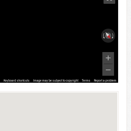
Keyboard shortcuts
Image may be subject to copyright
Terms
Report a problem