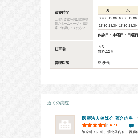
月
火
診療時間
09:00-12:00
09:00-12:00
正確な診療時間は医療機
関のホームページ・電話
15:30-18:30
15:30-18:30
等で確認してください
休診日：水曜日・日曜
あり
駐車場
無料:12台
管理医師
泉 恭代
近くの病院
医療法人健隆会
落合内科
(
4.71
診療科：内科、消化器内科、胃腸