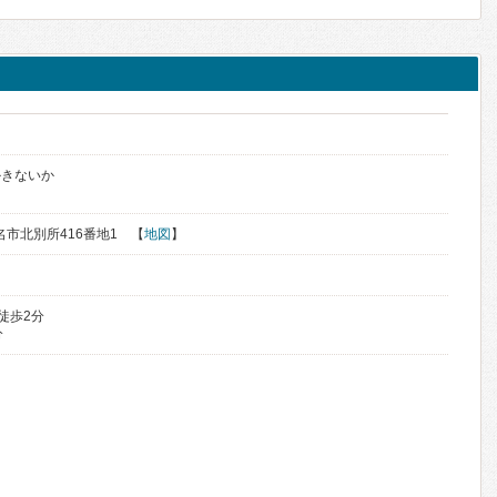
かきないか
桑名市北別所416番地1 【
地図
】
徒歩2分
分