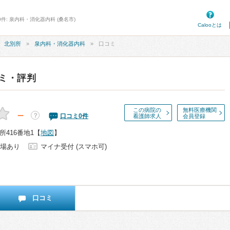
件: 泉内科・消化器内科 (桑名市)
Calooとは
北別所
泉内科・消化器内科
口コミ
ミ・評判
この病院の
無料医療機関
－
？
口コミ
0
件
看護師求人
会員登録
416番地1
【
地図
】
場あり
マイナ受付 (スマホ可)
口コミ