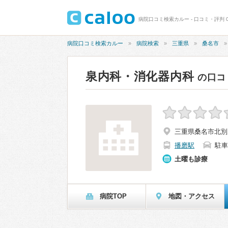
病院口コミ検索カルー - 口コミ・評判 0
病院口コミ検索カルー
病院検索
三重県
桑名市
泉内科・消化器内科
の口コ
三重県桑名市北別所
播磨駅
駐車
土曜も診療
病院TOP
地図・アクセス