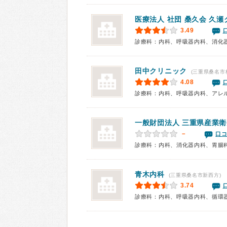
医療法人 社団 桑久会
久瀬
3.49
診療科：内科、呼吸器内科、消化
田中クリニック
(三重県桑名市
4.08
一般財団法人 三重県産業
－
口コ
診療科：内科、消化器内科、胃腸
青木内科
(三重県桑名市新西方)
3.74