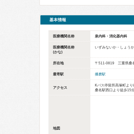
基本情報
医療機関名称
泉内科・消化器内科
医療機関名称
いずみないか・しょう
(かな)
所在地
〒511-0819 三重県
最寄駅
播磨駅
Kバス停留所高塚町より
アクセス
桑名駅西口より徒歩15
地図