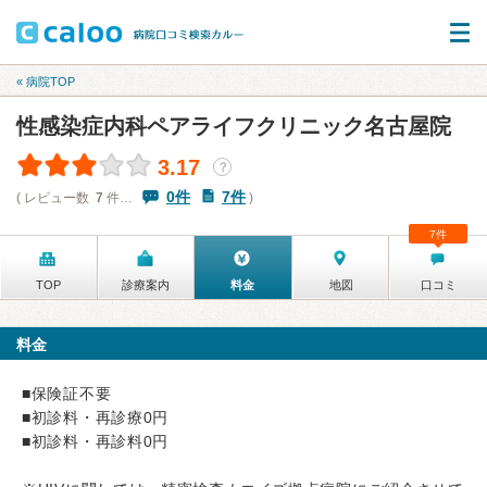
« 病院TOP
性感染症内科ペアライフクリニック名古屋院
3.17
？
0件
7件
( レビュー数
7
件…
)
7件
TOP
診療案内
料金
地図
口コミ
料金
■保険証不要
■初診料・再診療0円
■初診料・再診料0円