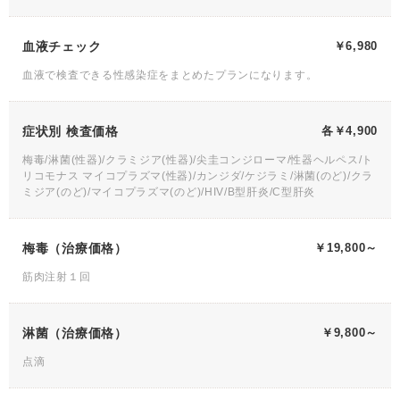
血液チェック
￥6,980
血液で検査できる性感染症をまとめたプランになります。
症状別 検査価格
各￥4,900
梅毒/淋菌(性器)/クラミジア(性器)/尖圭コンジローマ/性器ヘルペス/ト
リコモナス マイコプラズマ(性器)/カンジダ/ケジラミ/淋菌(のど)/クラ
ミジア(のど)/マイコプラズマ(のど)/HIV/B型肝炎/C型肝炎
梅毒（治療価格）
￥19,800～
筋肉注射１回
淋菌（治療価格）
￥9,800～
点滴