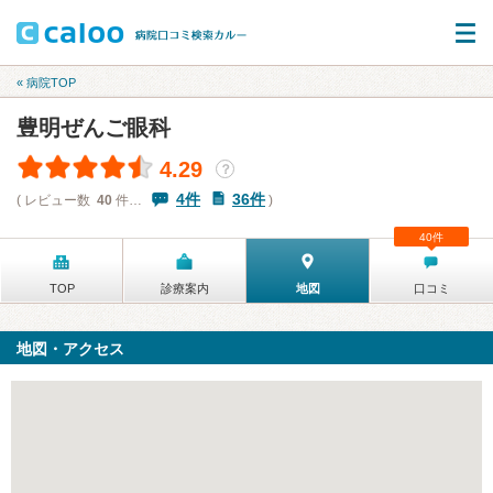
« 病院TOP
豊明ぜんご眼科
4.29
？
4件
36件
( レビュー数
40
件…
)
40件
TOP
診療案内
地図
口コミ
地図・アクセス