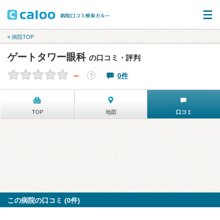
« 病院TOP
ゲートタワー眼科
の口コミ・評判
－
0件
？
TOP
地図
口コミ
この病院の口コミ (0件)