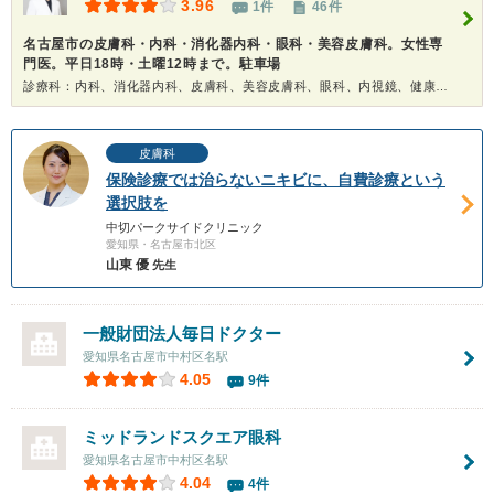
3.96
1件
46件
名古屋市の皮膚科・内科・消化器内科・眼科・美容皮膚科。女性専
門医。平日18時・土曜12時まで。駐車場
診療科：内科、消化器内科、皮膚科、美容皮膚科、眼科、内視鏡、健康診断
皮膚科
保険診療では治らないニキビに、自費診療という
選択肢を
中切パークサイドクリニック
愛知県・名古屋市北区
山東 優
先生
一般財団法人毎日ドクター
愛知県名古屋市中村区名駅
4.05
9件
ミッドランドスクエア眼科
愛知県名古屋市中村区名駅
4.04
4件