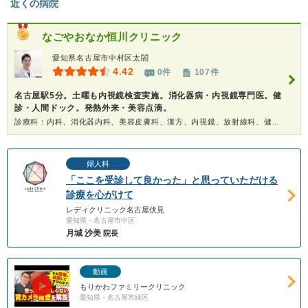
近くの病院
なごやおなか恒川クリニック
愛知県名古屋市中村区太閤
4.42
0件
107件
名古屋駅5分。土曜も内視鏡検査実施。消化器病・内視鏡専門医。健
診・人間ドック。発熱外来・美容点滴。
診療科：内科、消化器内科、美容皮膚科、漢方、内視鏡、放射線科、健康診断、人間ドック
婦人科
「ここを受診して良かった」と思っていただける
診療を心がけて
レディクリニック名古屋伏見
愛知県・名古屋市中区
月城 沙美
院長
動画
もりかわファミリークリニック
愛知県・名古屋市緑区