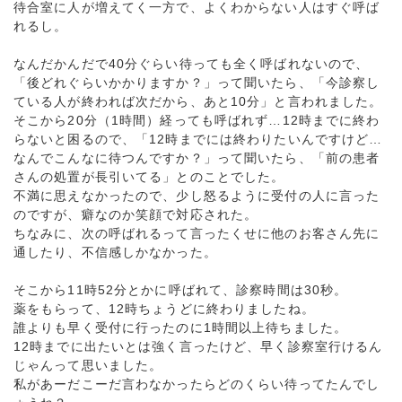
待合室に人が増えてく一方で、よくわからない人はすぐ呼ば
れるし。
なんだかんだで40分ぐらい待っても全く呼ばれないので、
「後どれぐらいかかりますか？」って聞いたら、「今診察し
ている人が終われば次だから、あと10分」と言われました。
そこから20分（1時間）経っても呼ばれず…12時までに終わ
らないと困るので、「12時までには終わりたいんですけど…
なんでこんなに待つんですか？」って聞いたら、「前の患者
さんの処置が長引いてる」とのことでした。
不満に思えなかったので、少し怒るように受付の人に言った
のですが、癖なのか笑顔で対応された。
ちなみに、次の呼ばれるって言ったくせに他のお客さん先に
通したり、不信感しかなかった。
そこから11時52分とかに呼ばれて、診察時間は30秒。
薬をもらって、12時ちょうどに終わりましたね。
誰よりも早く受付に行ったのに1時間以上待ちました。
12時までに出たいとは強く言ったけど、早く診察室行けるん
じゃんって思いました。
私があーだこーだ言わなかったらどのくらい待ってたんでし