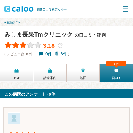
« 病院TOP
みしま長泉Tmクリニック
の口コミ・評判
3.18
？
0件
6件
( レビュー数
6
件…
)
6件
TOP
診療案内
地図
口コミ
この病院のアンケート (6件)