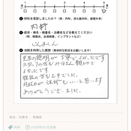
病名・治療名
蕁麻疹
内科
2026年01月投稿