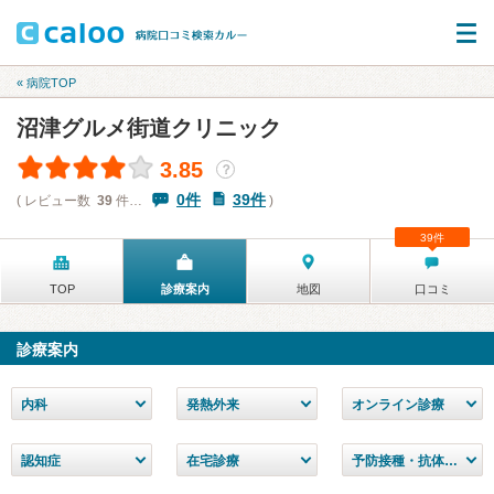
« 病院TOP
沼津グルメ街道クリニック
3.85
？
0件
39件
( レビュー数
39
件…
)
39件
TOP
診療案内
地図
口コミ
診療案内
内科
発熱外来
オンライン診療
認知症
在宅診療
予防接種・抗体検査