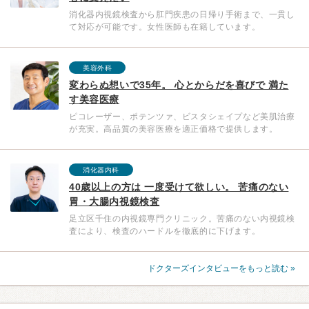
消化器内視鏡検査から肛門疾患の日帰り手術まで、一貫し
て対応が可能です。女性医師も在籍しています。
美容外科
変わらぬ想いで35年。 心とからだを喜びで 満た
す美容医療
ピコレーザー、ポテンツァ、ビスタシェイプなど美肌治療
が充実。高品質の美容医療を適正価格で提供します。
消化器内科
40歳以上の方は 一度受けて欲しい。 苦痛のない
胃・大腸内視鏡検査
足立区千住の内視鏡専門クリニック。苦痛のない内視鏡検
査により、検査のハードルを徹底的に下げます。
ドクターズインタビューをもっと読む »