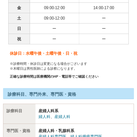
金
09:00-12:00
14:00-17:00
土
09:00-12:00
ー
日
ー
ー
祝
ー
ー
休診日：水曜午後・土曜午後・日・祝
※診療時間・休診日は変更になる場合がございます
※木曜日は男性医師による診察になります。
正確な診療時間は医療機関のHP・電話等でご確認ください
診療科目、専門外来、専門医・資格
診療科目
産婦人科系
婦人科
、
産婦人科
専門医・資格
産婦人科・乳腺科系
産婦人科専門医
、
婦人科腫瘍専門医