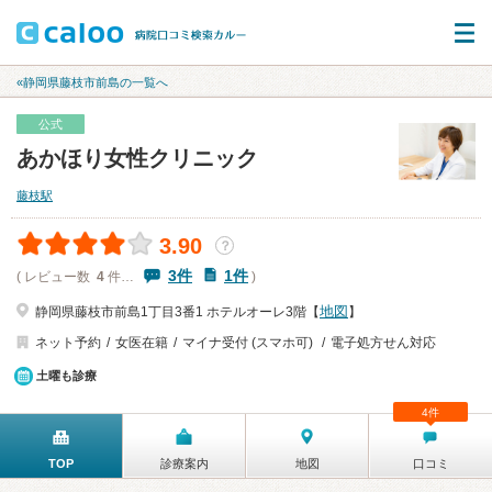
«静岡県藤枝市前島の一覧へ
公式
あかほり女性クリニック
藤枝駅
3.90
？
3件
1件
( レビュー数
4
件…
)
地図
静岡県藤枝市前島1丁目3番1 ホテルオーレ3階【
】
ネット予約
女医在籍
マイナ受付 (スマホ可)
電子処方せん対応
土曜も診療
4件
TOP
診療案内
地図
口コミ