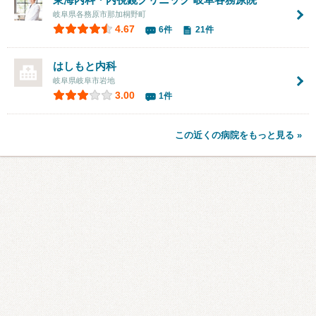
岐阜県各務原市那加桐野町
4.67
6件
21件
はしもと内科
岐阜県岐阜市岩地
3.00
1件
この近くの病院をもっと見る »