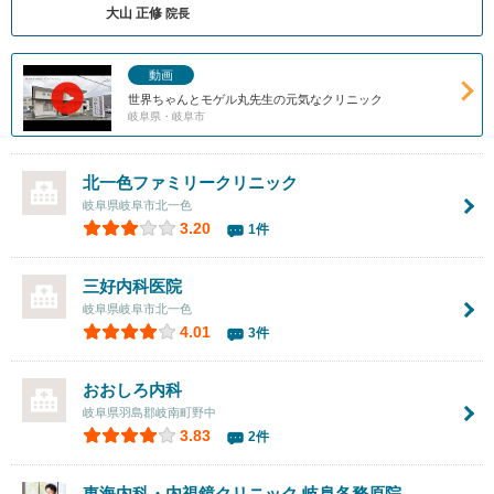
大山 正修
院長
動画
世界ちゃんとモゲル丸先生の元気なクリニック
岐阜県・岐阜市
北一色ファミリークリニック
岐阜県岐阜市北一色
3.20
1件
三好内科医院
岐阜県岐阜市北一色
4.01
3件
おおしろ内科
岐阜県羽島郡岐南町野中
3.83
2件
東海内科・内視鏡クリニック
岐阜各務原院