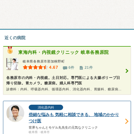
近くの病院
東海内科・内視鏡クリニック
岐阜各務原院
岐阜県各務原市那加桐野町
4.67
6件
21件
各務原市の内科・内視鏡。土日対応。専門医による大腸ポリープ日
帰り切除。胃カメラ。糖尿病。婦人科専門医
診療科：内科、呼吸器内科、循環器内科、消化器内科、胃腸科、糖尿病科、アレルギー科、腎臓内科、美容皮膚科、性病科、婦人科、産婦人科、内視鏡、健康診断、在宅医療
消化器内科
些細な悩みも 気軽に相談できる、 地域のかかり
つけ医
世界ちゃんとモゲル丸先生の元気なクリニック
岐阜県・岐阜市