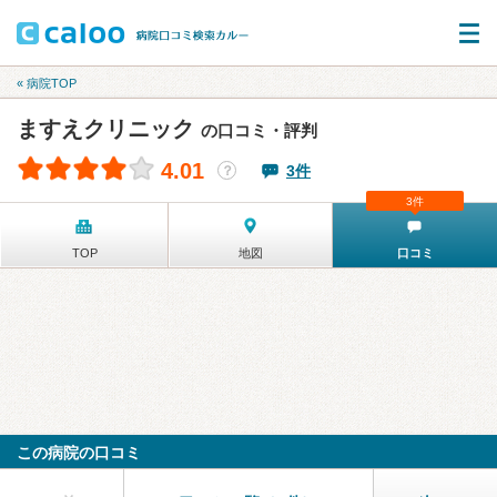
« 病院TOP
ますえクリニック
の口コミ・評判
4.01
3件
？
3件
TOP
地図
口コミ
この病院の口コミ