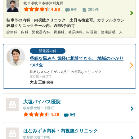
岐阜県岐阜市柳津町丸野
4.69
6件
200件
岐阜市の内科・内視鏡クリニック 土日も検査可。カラフルタウン
岐阜クリニックモール内。WEB予約可
診療科：内科、消化器内科、胃腸科、糖尿病科、内視鏡、健康診断、人間ドック
消化器内科
些細な悩みも 気軽に相談できる、 地域のかかり
つけ医
世界ちゃんとモゲル丸先生の元気なクリニック
岐阜県・岐阜市
大山 正修
院長
大垣バイパス医院
岐阜県大垣市中野町
4.28
9件
はなみずき内科・内視鏡クリニック
岐阜県大垣市林町