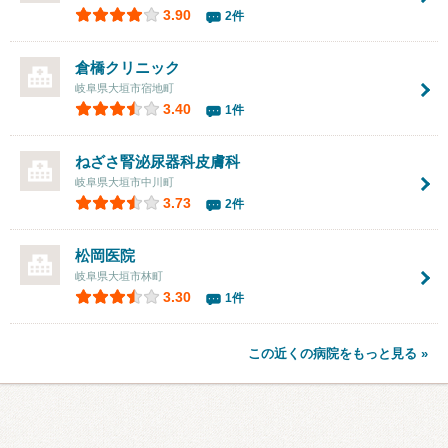
3.90
2件
倉橋クリニック
岐阜県大垣市宿地町
3.40
1件
ねざさ腎泌尿器科皮膚科
岐阜県大垣市中川町
3.73
2件
松岡医院
岐阜県大垣市林町
3.30
1件
この近くの病院をもっと見る »