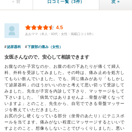
« 前
口コミ一覧（3件）
次 »
4.5
あおママ（本人・60代・女性・掲載口コミ6件）
泌尿器科
下腹部の痛み（女性）
女医さんなので、安心して相談できます
お腹なのか子宮なのか、お腹の右の下あたりが痛くて婦人
科、外科を受診してみました。その時は、痛み止めを処方し
てもらい飲んでいました。でも、同じ痛みがあり「もしかし
て泌尿器科」のほうがいいのかと考えて思い切って受診して
みました。先生が子宮を内診して下さり、マッサージをして
下さいました。「病気ではありませんよ…骨盤が硬くなって
いますよ」とのこと、先生から、自宅でできる骨盤マッサー
ジを教えていただきました。
お尻の少し硬くなっている部分（坐骨のあたり）にテニスボ
ールを当てます。痛みがない程度にマッサージするといいで
すよとのこと。想像もしないことでびっくりしました。悪い