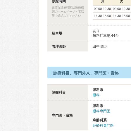
診療時間
月
火
正確な診療時間は医療機
09:00-12:30
09:00-12:30
関のホームページ・電話
等で確認してください
14:30-18:00
14:30-18:00
あり
駐車場
無料駐車場:44台
管理医師
田中 隆之
診療科目、専門外来、専門医・資格
眼科系
診療科目
眼科
眼科系
眼科専門医
専門医・資格
麻酔科系
麻酔科専門医