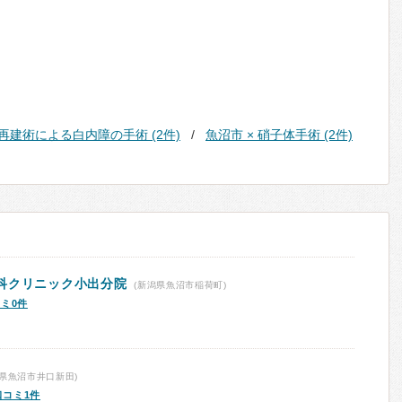
体再建術による白内障の手術 (2件)
魚沼市 × 硝子体手術 (2件)
科クリニック小出分院
(新潟県魚沼市稲荷町)
ミ0件
県魚沼市井口新田)
口コミ1件