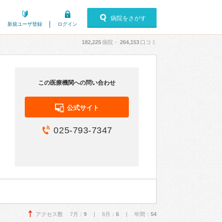
病院をさがす
新規ユーザ登録
ログイン
182,225
病院・
264,153
口コミ
この医療機関への問い合わせ
公式サイト
025-793-7347
アクセス数 7月：
9
| 6月：
6
| 年間：
54