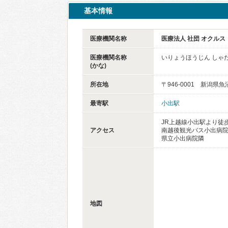
基本情報
医療機関名称
医療法人 社団 オクルス
医療機関名称
いりょうほうじん しゃ
(かな)
所在地
〒946-0001 新潟
最寄駅
小出駅
JR上越線小出駅より徒歩
アクセス
南越後観光バス小出病院
県立小出病院隣
地図