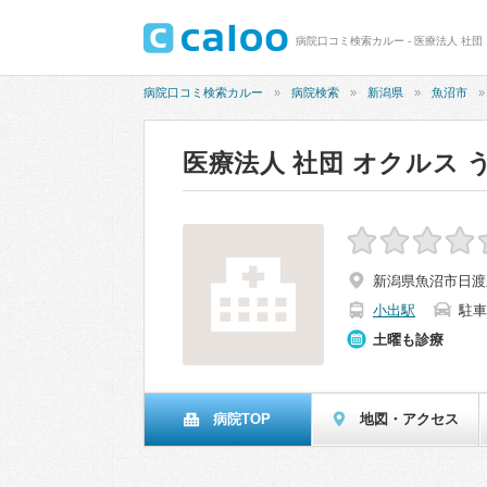
病院口コミ検索カルー - 医療法人 社団
病院口コミ検索カルー
病院検索
新潟県
魚沼市
医療法人 社団 オクルス 
新潟県魚沼市日渡
小出駅
駐車
土曜も診療
病院TOP
地図・アクセス