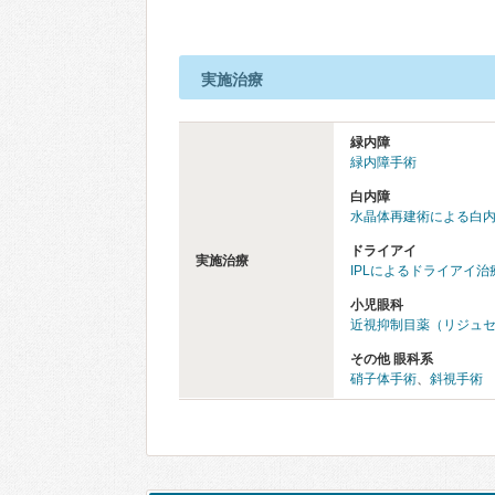
実施治療
緑内障
緑内障手術
白内障
水晶体再建術による白
ドライアイ
実施治療
IPLによるドライアイ治
小児眼科
近視抑制目薬（リジュ
その他 眼科系
硝子体手術
、
斜視手術