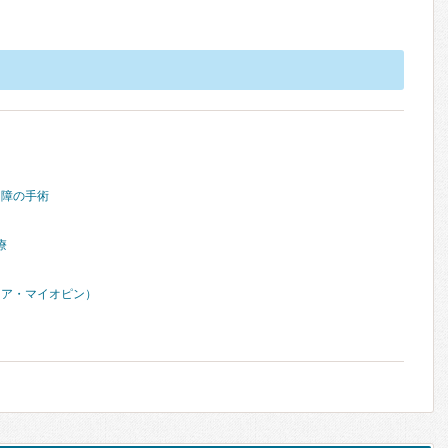
内障の手術
療
セア・マイオピン）