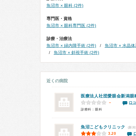
魚沼市 × 眼科 (2件)
専門医・資格
魚沼市 × 眼科専門医 (2件)
診療・治療法
魚沼市 × 緑内障手術 (2件)
魚沼市 × 水晶
魚沼市 × 斜視手術 (2件)
近くの病院
医療法人社団愛眼会新潟眼
－
口コ
診療科：眼科
魚沼こどもクリニック
(新潟
3.20