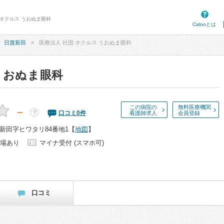
 オクルス うおぬま眼科
Calooとは
日渡新田
医療法人 社団 オクルス うおぬま眼科
うおぬま眼科
この病院の
無料医療機関
－
？
口コミ
0
件
看護師求人
会員登録
新田字ヒワタリ84番地1
【
地図
】
場あり
マイナ受付 (スマホ可)
口コミ