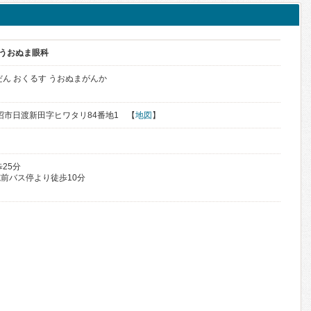
 うおぬま眼科
だん おくるす うおぬまがんか
県魚沼市日渡新田字ヒワタリ84番地1 【
地図
】
25分
前バス停より徒歩10分