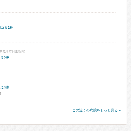
口コミ2件
県魚沼市日渡新田)
ミ0件
ミ0件
種
この近くの病院をもっと見る »