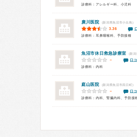
診療科：アレルギー科、小児科
廣川医院
(新潟県魚沼市小出島)
3.36
診療科：耳鼻咽喉科、予防接種
魚沼市休日救急診療室
(新潟
－
口コ
診療科：内科
庭山医院
(新潟県魚沼市四日町)
－
口コ
診療科：内科、腎臓内科、予防接