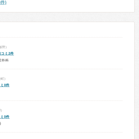
3件)
飯野)
口コミ2件
腔外科
町)
ミ0件
)
ミ0件
科