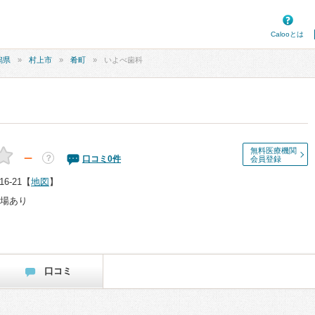
Calooとは
潟県
村上市
肴町
いよべ歯科
無料医療機関
－
？
口コミ
0
件
会員登録
-21
【
地図
】
場あり
口コミ