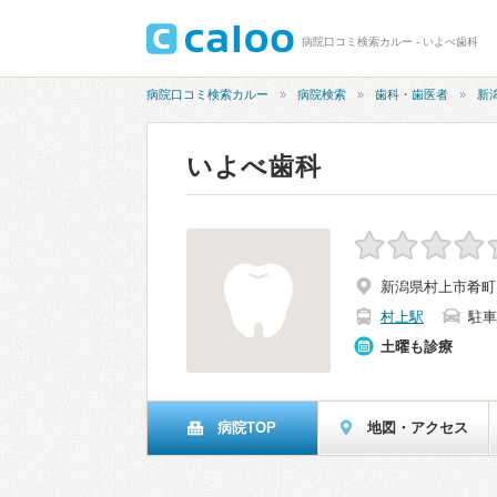
病院口コミ検索カルー - いよべ歯科
病院口コミ検索カルー
病院検索
歯科・歯医者
新
いよべ歯科
新潟県村上市肴町16
村上駅
駐車
土曜も診療
病院TOP
地図・アクセス