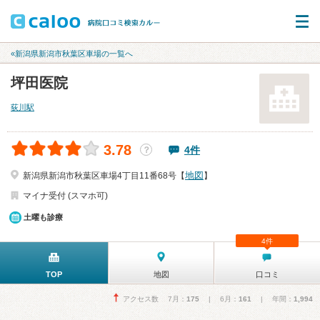
«新潟県新潟市秋葉区車場の一覧へ
坪田医院
荻川駅
3.78
4件
？
地図
新潟県新潟市秋葉区車場4丁目11番68号【
】
マイナ受付 (スマホ可)
土曜も診療
4件
TOP
地図
口コミ
アクセス数 7月：
175
| 6月：
161
| 年間：
1,994