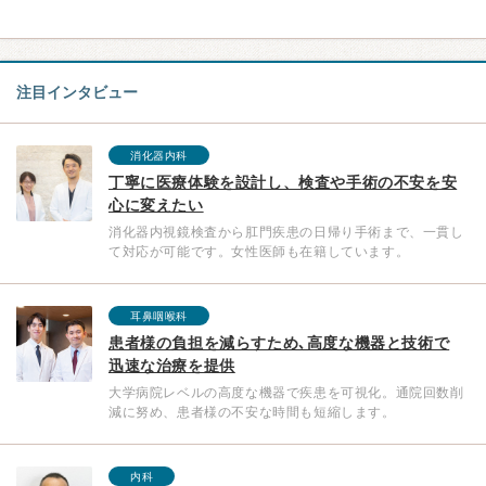
注目インタビュー
消化器内科
丁寧に医療体験を設計し、検査や手術の不安を安
心に変えたい
消化器内視鏡検査から肛門疾患の日帰り手術まで、一貫し
て対応が可能です。女性医師も在籍しています。
耳鼻咽喉科
患者様の負担を減らすため､高度な機器と技術で
迅速な治療を提供
大学病院レベルの高度な機器で疾患を可視化。通院回数削
減に努め、患者様の不安な時間も短縮します。
内科