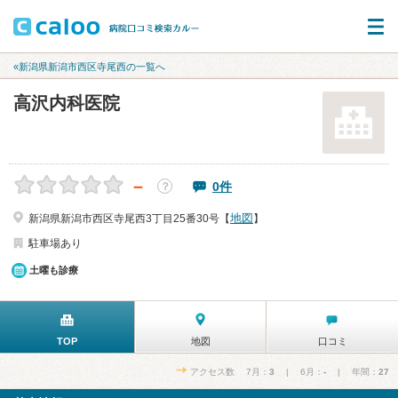
«新潟県新潟市西区寺尾西の一覧へ
高沢内科医院
－
0件
？
地図
新潟県新潟市西区寺尾西3丁目25番30号【
】
駐車場あり
土曜も診療
TOP
地図
口コミ
アクセス数 7月：
3
| 6月：
-
| 年間：
27