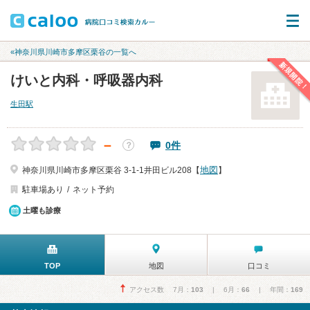
«神奈川県川崎市多摩区栗谷の一覧へ
新規開院！
けいと内科・呼吸器内科
生田駅
－
0件
？
地図
神奈川県川崎市多摩区栗谷 3-1-1井田ビル208【
】
駐車場あり
ネット予約
土曜も診療
TOP
地図
口コミ
アクセス数 7月：
103
| 6月：
66
| 年間：
169