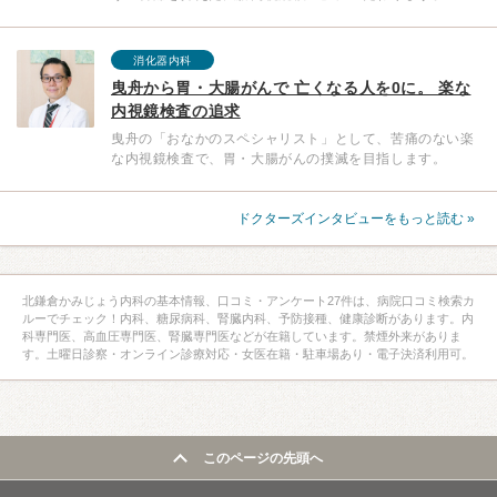
消化器内科
曳舟から胃・大腸がんで 亡くなる人を0に。 楽な
内視鏡検査の追求
曳舟の「おなかのスペシャリスト」として、苦痛のない楽
な内視鏡検査で、胃・大腸がんの撲滅を目指します。
ドクターズインタビューをもっと読む »
北鎌倉かみじょう内科の基本情報、口コミ・アンケート27件は、病院口コミ検索カ
ルーでチェック！内科、糖尿病科、腎臓内科、予防接種、健康診断があります。内
科専門医、高血圧専門医、腎臓専門医などが在籍しています。禁煙外来がありま
す。土曜日診察・オンライン診療対応・女医在籍・駐車場あり・電子決済利用可。
このページの先頭へ