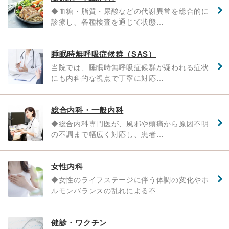
◆血糖・脂質・尿酸などの代謝異常を総合的に
診療し、各種検査を通じて状態…
睡眠時無呼吸症候群（SAS）
当院では、睡眠時無呼吸症候群が疑われる症状
にも内科的な視点で丁寧に対応…
総合内科・一般内科
◆総合内科専門医が、風邪や頭痛から原因不明
の不調まで幅広く対応し、患者…
女性内科
◆女性のライフステージに伴う体調の変化やホ
ルモンバランスの乱れによる不…
健診・ワクチン