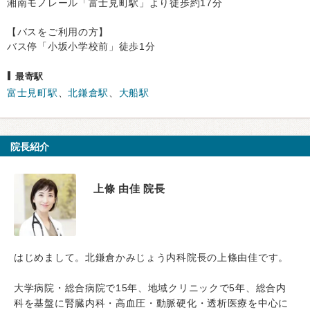
湘南モノレール「富士見町駅」より徒歩約17分
【バスをご利用の方】
バス停「小坂小学校前」徒歩1分
最寄駅
富士見町駅
、
北鎌倉駅
、
大船駅
院長紹介
上條 由佳 院長
はじめまして。北鎌倉かみじょう内科院長の上條由佳です。
大学病院・総合病院で15年、地域クリニックで5年、総合内
科を基盤に腎臓内科・高血圧・動脈硬化・透析医療を中心に