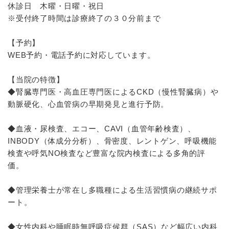
休診日 木曜・日曜・祝日
※受付終了時間は診療終了の３０分前まで
【予約】
WEB予約・電話予約に対応しています。
【当院の特徴】
◆腎臓専門医・高血圧専門医によるCKD（慢性腎臓病）や
動脈硬化、心血管病の早期発見と進行予防。
◆血液・尿検査、エコー、CAVI（血管年齢検査）、
INBODY（体成分分析）、骨密度、レントゲン、呼吸機能
検査や呼気NO検査など豊富な院内検査による多角的評
価。
◆管理栄養士が常在し多職種による生活習慣病の継続サポ
ート。
◆女性内科や睡眠時無呼吸症候群（SAS）など幅広い内科