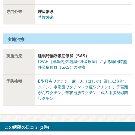
専門外来
呼吸器系
禁煙外来
実施治療
実施治療
睡眠時無呼吸症候群（SAS）
CPAP（経鼻的持続陽圧呼吸療法）による睡眠時無
呼吸症候群（SAS）の治療
予防接種
B型肝炎ワクチン
、
麻しん（はしか）風しん混合ワ
クチン
、
水疱瘡ワクチン（水痘ワクチン）
、
子宮頸
がんワクチン
、
帯状疱疹ワクチン
、
成人用肺炎球菌
ワクチン
この病院の口コミ (1件)