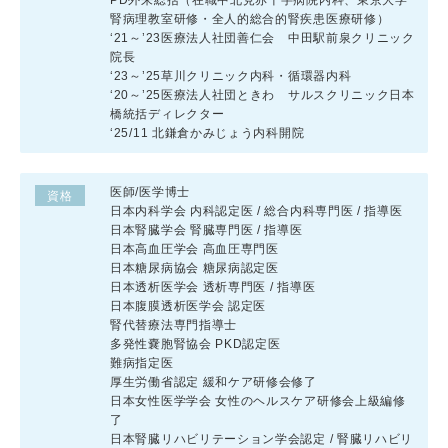
腎病理教室研修・全人的総合的腎疾患医療研修）
‘21～’23医療法人社団善仁会 中田駅前泉クリニック
院長
‘23～’25草川クリニック内科・循環器内科
‘20～’25医療法人社団ときわ サルスクリニック日本
橋統括ディレクター
‘25/11 北鎌倉かみじょう内科開院
医師/医学博士
資格
日本内科学会 内科認定医 / 総合内科専門医 / 指導医
日本腎臓学会 腎臓専門医 / 指導医
日本高血圧学会 高血圧専門医
日本糖尿病協会 糖尿病認定医
日本透析医学会 透析専門医 / 指導医
日本腹膜透析医学会 認定医
腎代替療法専門指導士
多発性嚢胞腎協会 PKD認定医
難病指定医
厚生労働省認定 緩和ケア研修会修了
日本女性医学学会 女性のヘルスケア研修会上級編修
了
日本腎臓リハビリテーション学会認定 / 腎臓リハビリ