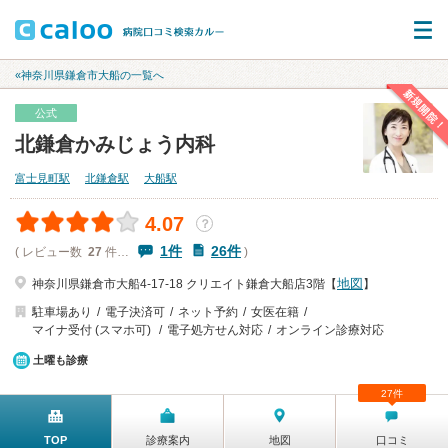
«神奈川県鎌倉市大船の一覧へ
新規開院！
公式
北鎌倉かみじょう内科
富士見町駅
北鎌倉駅
大船駅
4.07
？
1件
26件
( レビュー数
27
件…
)
地図
神奈川県鎌倉市大船4-17-18 クリエイト鎌倉大船店3階【
】
駐車場あり
電子決済可
ネット予約
女医在籍
マイナ受付 (スマホ可)
電子処方せん対応
オンライン診療対応
土曜も診療
27件
TOP
診療案内
地図
口コミ