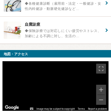
◆各種健康診断（雇用前・法定・一般健診・女
性内科健診・動脈硬化健診など…
自費診療
◆保険診療では対応しにくい疲労やストレス、
加齢による不調に対し、生活の…
地図・アクセス
Image may be subject to copyright
Terms
Report a problem