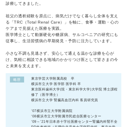
診療してきました。
祖父の透析経験を原点に、病気だけでなく暮らし全体を支え
る「TRC（Total Renal Care）」を軸に、食事・運動・心の
ケアまで見据えた医療を実践。
医学博士として動脈硬化や糖尿病、サルコペニアの研究にも
従事し、生活習慣病の早期発見・予防に注力しています。
小さな不調も見逃さず、安心して通える温かな診療を心が
け、気軽に相談できる地域のかかりつけ医として皆さまの今
と未来を支えます。
東京学芸大学附属高校 卒
略歴
横浜市立大学 医学部 医学科 卒
東京医科歯科大学(現・東京科学大学)大学院 博士課程
修了（医学博士）
横浜市立大学 腎臓高血圧内科 客員研究員
‘07横浜市立大学附属病院
‘08横浜市立大学附属市民総合医療センター
‘09～’21年日本赤十字社医療センター腎臓内科腎不全
PD外来総括（在職中北見赤十字病院内科、東京大学