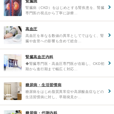
腎臓病
腎臓病（CKD）をはじめとする腎疾患を、腎臓
専門医の視点から丁寧に診療…
高血圧
高血圧を単なる数値の異常としてではなく、腎
臓や血管への影響も含めて総合…
腎臓高血圧内科
◆腎臓専門医・高血圧専門医が在籍し、CKD初
期から進行期まで幅広く対応…
糖尿病・生活習慣病
糖尿病をはじめ脂質異常症や高尿酸血症などの
生活習慣病に対し、早期発見か…
糖尿病・代謝内科