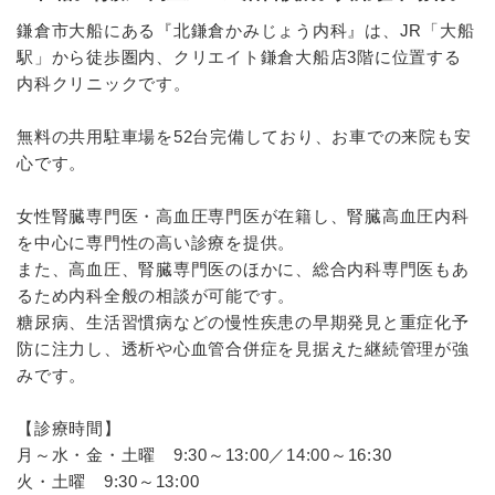
鎌倉市大船にある『北鎌倉かみじょう内科』は、JR「大船
駅」から徒歩圏内、クリエイト鎌倉大船店3階に位置する
内科クリニックです。
無料の共用駐車場を52台完備しており、お車での来院も安
心です。
女性腎臓専門医・高血圧専門医が在籍し、腎臓高血圧内科
を中心に専門性の高い診療を提供。
また、高血圧、腎臓専門医のほかに、総合内科専門医もあ
るため内科全般の相談が可能です。
糖尿病、生活習慣病などの慢性疾患の早期発見と重症化予
防に注力し、透析や心血管合併症を見据えた継続管理が強
みです。
【診療時間】
月～水・金・土曜 9:30～13:00／14:00～16:30
火・土曜 9:30～13:00