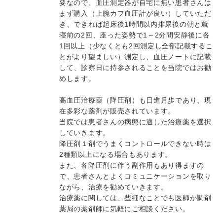
要なので、血圧測定器が自宅に無い患者さんは
まず購入（上腕カフ血圧計が良い）していただ
き、できれば起床後1時間以内排尿後の朝と就
寝前の2回、座った姿勢で1～2分間安静後に各
1回以上（少なくとも2回測定し全部記載するこ
とがより望ましい）測定し、血圧ノートに記載
して、診察日に持参されることを当院ではお勧
めします。
高血圧治療薬（降圧剤）も日進月歩であり、現
在多彩な薬剤が販売されています。
当院では患者さんの病態に適した治療薬を選択
していきます。
降圧剤１剤でうまくコントロールできない時は
2種類以上になる場合もあります。
また、各降圧剤に伴う副作用もあり得ますの
で、患者さんとよくコミュニケーションを取り
ながら、治療を勧めていきます。
治療薬に関しては、些細なことでも医師か調剤
薬局の薬剤師に気軽にご相談ください。