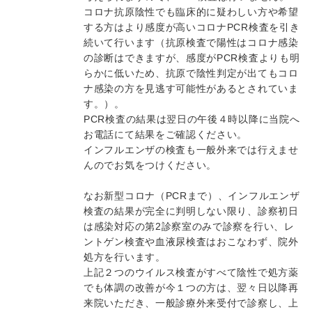
コロナ抗原陰性でも臨床的に疑わしい方や希望
する方はより感度が高いコロナPCR検査を引き
続いて行います（抗原検査で陽性はコロナ感染
の診断はできますが、感度がPCR検査よりも明
らかに低いため、抗原で陰性判定が出てもコロ
ナ感染の方を見逃す可能性があるとされていま
す。）。
PCR検査の結果は翌日の午後４時以降に当院へ
お電話にて結果をご確認ください。
インフルエンザの検査も一般外来では行えませ
んのでお気をつけください。
なお新型コロナ（PCRまで）、インフルエンザ
検査の結果が完全に判明しない限り、診察初日
は感染対応の第2診察室のみで診察を行い、レ
ントゲン検査や血液尿検査はおこなわず、院外
処方を行います。
上記２つのウイルス検査がすべて陰性で処方薬
でも体調の改善が今１つの方は、翌々日以降再
来院いただき、一般診療外来受付で診察し、上