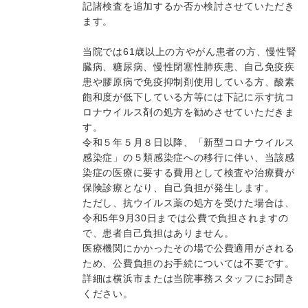
記諸検査を追加するか否か検討させていただき
ます。
当院では61歳以上の方やがん患者の方、慢性腎
臓病、糖尿病、慢性閉塞性肺疾患、自己免疫疾
患や膠原病で免疫抑制剤使用している方、酸素
飽和度が低下している方等には下記に示す抗コ
ロナウイルス剤の処方を勧めさせていただきま
す。
令和５年５月８日以降、「新型コロナウイルス
感染症」の５類感染症への移行に伴い、当該感
染症の医療に要する費用として検査や治療費が
保険診療となり、自己負担が発生します。
ただし、抗ウイルス薬の処方を受けた場合は、
令和5年9月30日までは公費で負担されますの
で、患者自己負担はありません。
医療機関にかかったその場で公費適用がされる
ため、公費負担のお手続については不要です。
詳細は横浜市または当院事務スタッフにお聞き
ください。