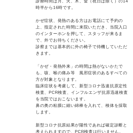
診療時間は月、火、木、金（祝日は除く）の14
時半から16時です。
かぜ症状、発熱のある方はお電話にて予約の
上、指定された時間に来院いただき、当院入口
のインターホンを押して、スタッフが来るま
で、外でお待ちください。
診察までは基本的に外の椅子で待機していただ
きます。
「かぜ・発熱外来」の時間は熱がないかたで
も、咳、喉の痛み等 風邪症状のあるすべての
方が対象となります。
臨床症状を考慮して、新型コロナ迅速抗原定性
検査、PCR検査、インフルエンザ抗原迅速検査
を当院ではおこないます。
鼻の奥の粘膜に細い綿棒を入れて、検体を採取
します。
新型コロナ抗原結果が陽性であれば確定診断と
考えられますので、PCR検査は行いません。