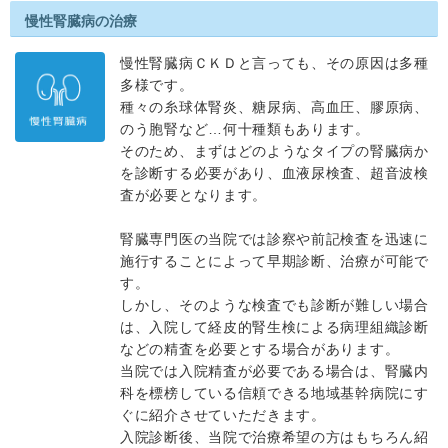
慢性腎臓病の治療
慢性腎臓病ＣＫＤと言っても、その原因は多種
多様です。
種々の糸球体腎炎、糖尿病、高血圧、膠原病、
のう胞腎など…何十種類もあります。
そのため、まずはどのようなタイプの腎臓病か
を診断する必要があり、血液尿検査、超音波検
査が必要となります。
腎臓専門医の当院では診察や前記検査を迅速に
施行することによって早期診断、治療が可能で
す。
しかし、そのような検査でも診断が難しい場合
は、入院して経皮的腎生検による病理組織診断
などの精査を必要とする場合があります。
当院では入院精査が必要である場合は、腎臓内
科を標榜している信頼できる地域基幹病院にす
ぐに紹介させていただきます。
入院診断後、当院で治療希望の方はもちろん紹