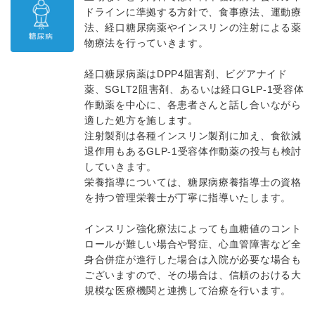
ドラインに準拠する方針で、食事療法、運動療
法、経口糖尿病薬やインスリンの注射による薬
物療法を行っていきます。
経口糖尿病薬はDPP4阻害剤、ビグアナイド
薬、SGLT2阻害剤、あるいは経口GLP-1受容体
作動薬を中心に、各患者さんと話し合いながら
適した処方を施します。
注射製剤は各種インスリン製剤に加え、食欲減
退作用もあるGLP-1受容体作動薬の投与も検討
していきます。
栄養指導については、糖尿病療養指導士の資格
を持つ管理栄養士が丁寧に指導いたします。
インスリン強化療法によっても血糖値のコント
ロールが難しい場合や腎症、心血管障害など全
身合併症が進行した場合は入院が必要な場合も
ございますので、その場合は、信頼のおける大
規模な医療機関と連携して治療を行います。