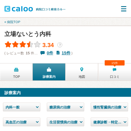
« 病院TOP
立場ないとう内科
3.34
？
0件
15件
( レビュー数
15
件…
)
15件
TOP
診療案内
地図
口コミ
診療案内
内科一般
糖尿病の治療
慢性腎臓病の治療
高血圧の治療
生活習慣病の治療
健康診断・特定検診