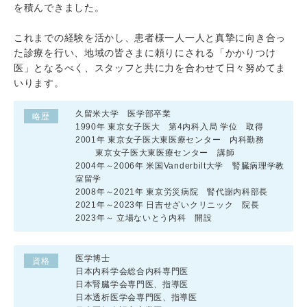
を積んできました。
これまでの経験を活かし、患者様一人一人と真摯に向き合っ
た診療を行い、地域の皆さまに頼りにされる「かかりつけ
医」となるべく、スタッフと共に力を合わせて日々努めてま
いります。
久留米大学 医学部卒業
略歴
1990年 東京女子医大 第4内科入局 学位 取得
2001年 東京女子医大東医療センター 内科勤務
東京女子医大東医療センター 講師
2004年～2006年 米国Vanderbilt大学 腎臓病理学教
室留学
2008年～2021年 東京労災病院 腎代謝内科部長
2021年～2023年 日吉せざいクリニック 院長
2023年～ 立場ないとう内科 開設
医学博士
資格
日本内科学会総合内科専門医
日本腎臓学会専門医、指導医
日本透析医学会専門医、指導医