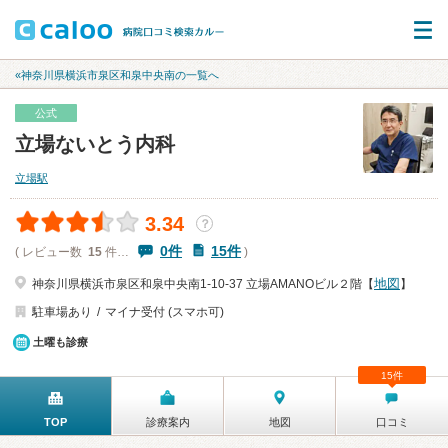
«神奈川県横浜市泉区和泉中央南の一覧へ
公式
立場ないとう内科
立場駅
3.34
？
0件
15件
( レビュー数
15
件…
)
地図
神奈川県横浜市泉区和泉中央南1-10-37 立場AMANOビル２階【
】
駐車場あり
マイナ受付 (スマホ可)
土曜も診療
15件
TOP
診療案内
地図
口コミ